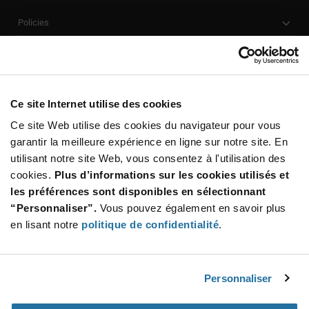
Policies
Our Company
Customer Care
Stay Connected!
Ce site Internet utilise des cookies
Ce site Web utilise des cookies du navigateur pour vous
garantir la meilleure expérience en ligne sur notre site. En
utilisant notre site Web, vous consentez à l'utilisation des
SUBSCRIBE TO OUR NEWSLETTER
cookies.
Plus d’informations sur les cookies utilisés et
Be at the Forefront of New Technology Innovations
les préférences sont disponibles en sélectionnant
subscribe
SUBSCRIBE
“Personnaliser”.
Vous pouvez également en savoir plus
button
en lisant notre
politique de confidentialité
.
Personnaliser
© 2026 Future Electronics. All rights reserved.