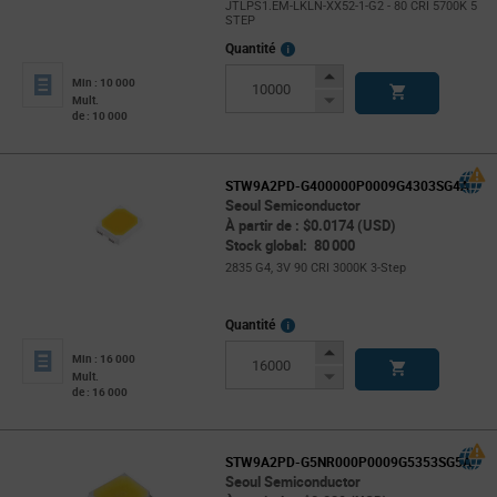
JTLPS1.EM-LKLN-XX52-1-G2 - 80 CRI 5700K 5
STEP
More
Quantité
Info
Increase
Min : 10 000
Button
Decrease
Mult.
de : 10 000
Button
STW9A2PD-G400000P0009G4303SG4A
Seoul Semiconductor
À partir de : $0.0174 (USD)
Stock global: 80 000
2835 G4, 3V 90 CRI 3000K 3-Step
More
Quantité
Info
Increase
Min : 16 000
Button
Decrease
Mult.
de : 16 000
Button
STW9A2PD-G5NR000P0009G5353SG5A
Seoul Semiconductor