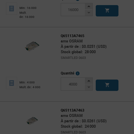
Info
Increase
Min : 16 000
Button
Decrease
Mult.
de : 16 000
Button
Q65113A7465
ams OSRAM
À partir de : $0.0251 (USD)
Stock global: 28 000
SMARTLED 0603
More
Quantité
Info
Increase
Min : 4 000
Button
Decrease
Mult. de : 4 000
Button
Q65113A7463
ams OSRAM
À partir de : $0.0261 (USD)
Stock global: 24 000
SMARTLED 0603