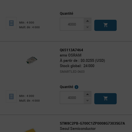
Quantité
Increase
Min : 4 000
Button
Decrease
Mult. de : 4 000
Button
Q65113A7464
ams OSRAM
À partir de : $0.0255 (USD)
Stock global: 24 000
SMARTLED 0603
More
Quantité
Info
Increase
Min : 4 000
Button
Decrease
Mult. de : 4 000
Button
STW8C2PB-G700C1ZP0008G7303SG7A
Seoul Semiconductor