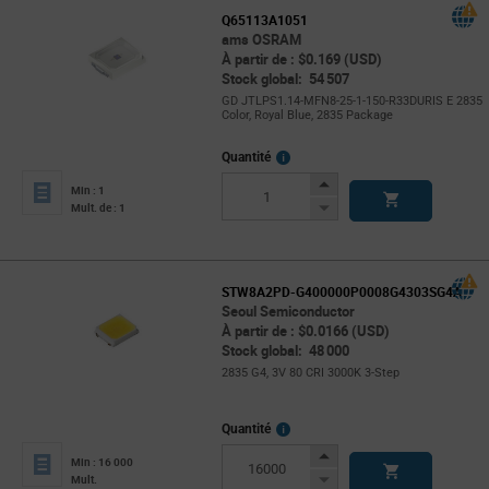
Q65113A1051
ams OSRAM
À partir de : $0.169 (USD)
Stock global: 54 507
GD JTLPS1.14-MFN8-25-1-150-R33DURIS E 2835
Color, Royal Blue, 2835 Package
More
Quantité
Info
Increase
Min : 1
Button
Decrease
Mult. de : 1
Button
STW8A2PD-G400000P0008G4303SG4A
Seoul Semiconductor
À partir de : $0.0166 (USD)
Stock global: 48 000
2835 G4, 3V 80 CRI 3000K 3-Step
More
Quantité
Info
Increase
Min : 16 000
Button
Decrease
Mult.