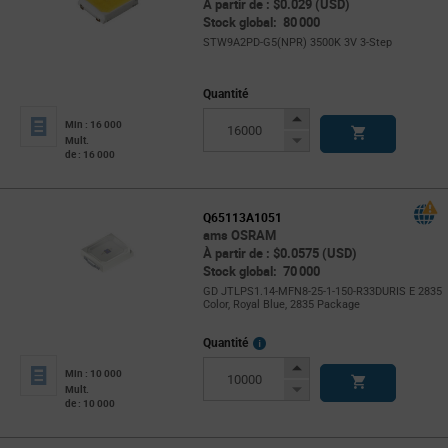
À partir de : $0.029 (USD)
Stock global: 80 000
STW9A2PD-G5(NPR) 3500K 3V 3-Step
Quantité
Increase
Min : 16 000
Button
Decrease
Mult.
de : 16 000
Button
Q65113A1051
ams OSRAM
À partir de : $0.0575 (USD)
Stock global: 70 000
GD JTLPS1.14-MFN8-25-1-150-R33DURIS E 2835
Color, Royal Blue, 2835 Package
More
Quantité
Info
Increase
Min : 10 000
Button
Decrease
Mult.
de : 10 000
Button