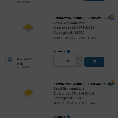
de : 16 000
Button
STW9A2PD-G400000P0009G4353SG4A
Seoul Semiconductor
À partir de : $0.0174 (USD)
Stock global: 32 000
2835 G4, 3V 90 CRI 3500K 3-Step
More
Quantité
Info
Increase
Min : 16 000
Button
Decrease
Mult.
de : 16 000
Button
STW9A2PD-G400000P0009G4403SG4A
Seoul Semiconductor
À partir de : $0.0174 (USD)
Stock global: 32 000
2835 G4, 3V 90 CRI 4000K 3-Step
More
Quantité