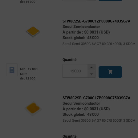
de : 16 000
Button
STW8C2SB-G700C1ZP0008G7403SG7A
Seoul Semiconductor
À partir de : $0.0831 (USD)
Stock global: 48 000
Seoul Semi 3030G 6V G7 80 CRI 4000K 3 SDCM
Quantité
Increase
Min : 12 000
Button
Decrease
Mult.
de : 12 000
Button
STW8C2SB-G700C1ZP0008G7503SG7A
Seoul Semiconductor
À partir de : $0.0831 (USD)
Stock global: 48 000
Seoul Semi 3030G 6V G7 80 CRI 5000K 3 SDCM
Quantité