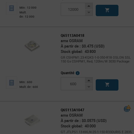
Increase
Min : 12 000
Button
Decrease
Mult.
de : 12 000
Button
Q65113A0418
ams OSRAM
À partir de : $0.475 (USD)
Stock global: 43 800
GR CSHPM1.23-KQKS-1-0-350-R18 OSLON SSL
150 Gx CSHPM1, Red, 120lm/W 3030 Package
More
Quantité
Info
Increase
Min : 600
Button
Decrease
Mult. de : 600
Button
Q65113A1047
ams OSRAM
À partir de : $0.0575 (USD)
Stock global: 40 000
GT JTLPS1.13-KKLN-25-1-150-R33DURIS E 2835