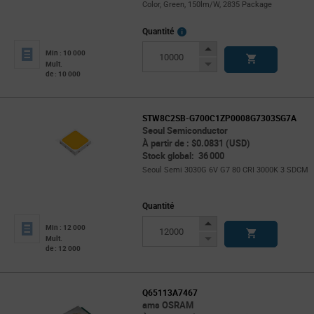
Color, Green, 150lm/W, 2835 Package
More
Quantité
Info
Increase
Min : 10 000
Button
Decrease
Mult.
de : 10 000
Button
STW8C2SB-G700C1ZP0008G7303SG7A
Seoul Semiconductor
À partir de : $0.0831 (USD)
Stock global: 36 000
Seoul Semi 3030G 6V G7 80 CRI 3000K 3 SDCM
Quantité
Increase
Min : 12 000
Button
Decrease
Mult.
de : 12 000
Button
Q65113A7467
ams OSRAM