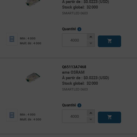
À partir de : $0.0223 (USD)
Stock global: 32 000
SMARTLED 0603
More
Quantité
Info
Increase
Min : 4 000
Button
Decrease
Mult. de : 4 000
Button
Q65113A7468
ams OSRAM
À partir de : $0.0223 (USD)
Stock global: 32 000
SMARTLED 0603
More
Quantité
Info
Increase
Min : 4 000
Button
Decrease
Mult. de : 4 000
Button