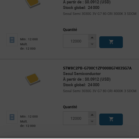
À partir de : $0.0912 (USD)
Stock global: 24 000
Seoul Semi 3030G 3V G7 80 CRI 3000K 3 SDCM
Quantité
Increase
Min : 12 000
Button
Decrease
Mult.
de : 12 000
Button
STW8C2PB-G700C1ZP0008G7403SG7A
Seoul Semiconductor
À partir de : $0.0912 (USD)
Stock global: 24 000
Seoul Semi 3030G 3V G7 80 CRI 4000K 3 SDCM
Quantité
Increase
Min : 12 000
Button
Decrease
Mult.
de : 12 000
Button