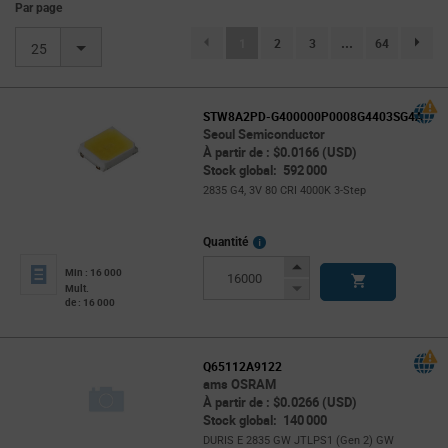
Par page
(current)
1
2
3
...
64
page.se
25
STW8A2PD-G400000P0008G4403SG4A
Seoul Semiconductor
À partir de : $0.0166 (USD)
Stock global: 592 000
2835 G4, 3V 80 CRI 4000K 3-Step
More
Quantité
Info
Increase
Min : 16 000
Button
Decrease
Mult.
de : 16 000
Button
Q65112A9122
ams OSRAM
À partir de : $0.0266 (USD)
Stock global: 140 000
DURIS E 2835 GW JTLPS1 (Gen 2) GW