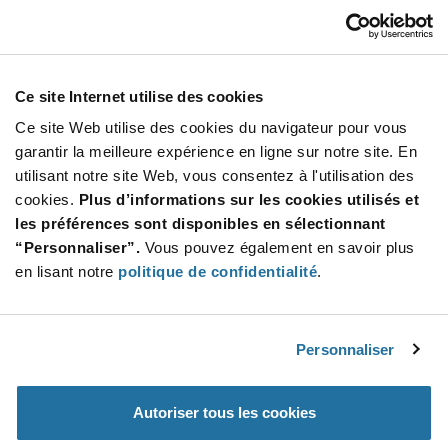
STW8C2PB-G700C1ZP0008G7503SG7A
Seoul Semiconductor
À partir de : $0.0912 (USD)
Stock global: 24 000
Ce site Internet utilise des cookies
Seoul Semi 3030G 3V G7 80 CRI 5000K 3 SDCM
Ce site Web utilise des cookies du navigateur pour vous
Quantité
garantir la meilleure expérience en ligne sur notre site. En
Increase
utilisant notre site Web, vous consentez à l'utilisation des
Min : 12 000
Button
Decrease
Mult.
cookies.
Plus d’informations sur les cookies utilisés et
de : 12 000
Button
les préférences sont disponibles en sélectionnant
“Personnaliser”.
Vous pouvez également en savoir plus
STW0L8PA-G500C10N0007G5505S000
en lisant notre
politique de confidentialité
.
Seoul Semiconductor
À partir de : $0.13 (USD)
Stock global: 22 000
STW0L8PA-G5 5000K 70 CRI 5-Step
Personnaliser
Quantité
Autoriser tous les cookies
Increase
Min : 2 000
Button
Decrease
Mult. de : 2 000