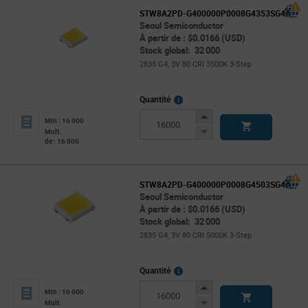
STW8A2PD-G400000P0008G4353SG4A
Seoul Semiconductor
À partir de : $0.0166 (USD)
Stock global: 32 000
2835 G4, 3V 80 CRI 3500K 3-Step
More
Quantité
Info
Increase
Min : 16 000
Button
Decrease
Mult.
de : 16 000
Button
STW8A2PD-G400000P0008G4503SG4A
Seoul Semiconductor
À partir de : $0.0166 (USD)
Stock global: 32 000
2835 G4, 3V 80 CRI 5000K 3-Step
More
Quantité
Info
Increase
Min : 16 000
Button
Decrease
Mult.