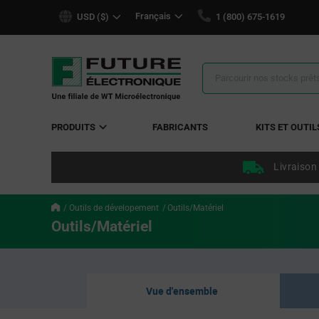
text.skipToContent
text.skipToNavigation
Français
USD ($)
1 (800) 675-1619
Résultats
de
la
recherche
PRODUITS
FABRICANTS
KITS ET OUTIL
Livraison
Outils de dévelopement
Outils/Matériel
Outils/Matériel
Vue d'ensemble