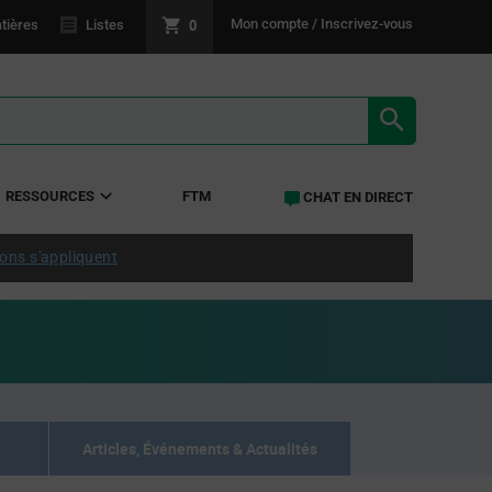
0
Mon compte / Inscrivez-vous
tières
Listes
RÉSULTATS 
RESSOURCES
FTM
CHAT EN DIRECT
ions s'appliquent
Articles, Événements & Actualités