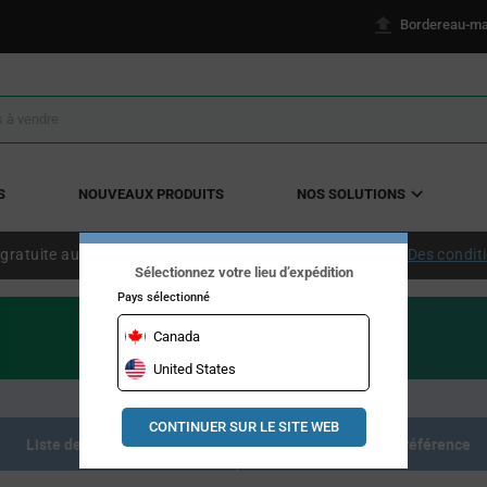
Bordereau-ma
S
NOUVEAUX PRODUITS
NOS SOLUTIONS
 gratuite aux États-Unis continentaux à partir de 50 $ US.
Des condit
Sélectionnez votre lieu d’expédition
Pays sélectionné
Canada
United States
CONTINUER SUR LE SITE WEB
Liste des produits
Documents de référence