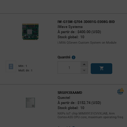
IW-G15M-Q704-3D001G-E008G-BID
iWave Systems
À partir de : $400.00 (USD)
Stock global: 10
i.MX6 QSeven Custom System on Module
More
Quantité
Info
Increase
Min : 1
Button
Decrease
Mult. de : 1
Button
SRG093XAAMD
Quectel
À partir de : $152.74 (USD)
Stock global: 10
NXPs IoT chip MIMX9131CVVXJAB, Arm
Cortex-A55 CPU core, maximum operating freq