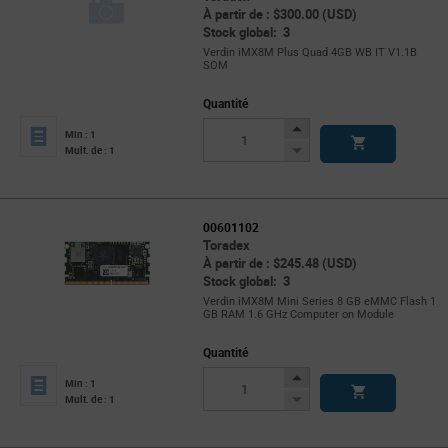
À partir de : $300.00 (USD)
Stock global: 3
Verdin iMX8M Plus Quad 4GB WB IT V1.1B
SOM
Quantité
Increase
Min : 1
Button
Decrease
Mult. de : 1
Button
00601102
Toradex
À partir de : $245.48 (USD)
Stock global: 3
Verdin iMX8M Mini Series 8 GB eMMC Flash 1
GB RAM 1.6 GHz Computer on Module
Quantité
Increase
Min : 1
Button
Decrease
Mult. de : 1
Button