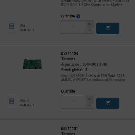
Verdin AM62 Series 16 GB eMMC Flash 2 GB
DDR4 RAM 1.4 GHz Computer on Module
More
Quantité
Info
Increase
Min : 1
Button
Decrease
Mult. de : 1
Button
05241104
Toradex
À partir de : $844.00 (USD)
Stock global: 3
Apalis iMX8QM SoM with 8GB RAM, 32GB
eMMC, Wi-Fi/BT, for embedded AI systems
Quantité
Increase
Min : 1
Button
Decrease
Mult. de : 1
Button
00581101
Toradex