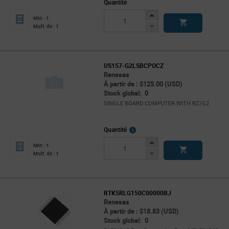
Quantité
Increase
Min : 1
Button
Decrease
Mult. de : 1
Button
US157-G2LSBCPOCZ
Renesas
À partir de : $125.00 (USD)
Stock global: 0
SINGLE BOARD COMPUTER WITH RZ/G2
More
Quantité
Info
Increase
Min : 1
Button
Decrease
Mult. de : 1
Button
RTK5RLG150C00000BJ
Renesas
À partir de : $18.83 (USD)
Stock global: 0