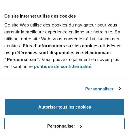
À partir de : $4.95 (USD)
Stock global: 0
Ce site Internet utilise des cookies
PIC PIC 24F Microcontroller IC 16-Bit 32MHz
512KB (170K x 24) FLASH 100-TQFP (1
Ce site Web utilise des cookies du navigateur pour vous
More
Quantité
garantir la meilleure expérience en ligne sur notre site. En
Info
Increase
utilisant notre site Web, vous consentez à l'utilisation des
Min : 238
Button
Decrease
Mult. de : 119
cookies.
Plus d’informations sur les cookies utilisés et
Button
les préférences sont disponibles en sélectionnant
“Personnaliser”.
Vous pouvez également en savoir plus
CY8C4247LTI-L445
en lisant notre
politique de confidentialité
.
Infineon Technologies
À partir de : $5.60 (USD)
Stock global: 0
ARM Cortex-M0 PSOC 4 CY8C42xx-L
Personnaliser
Microcontroller IC 32-Bit Single-Core 48MHz 1
More
Quantité
Autoriser tous les cookies
Info
Increase
Min : 520
Button
Decrease
Mult. de : 520
Button
Personnaliser