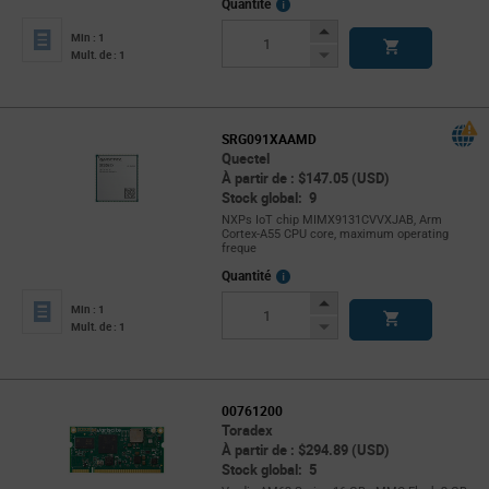
More
Quantité
Info
Increase
Min : 1
Button
Decrease
Mult. de : 1
Button
SRG091XAAMD
Quectel
À partir de : $147.05 (USD)
Stock global: 9
NXPs IoT chip MIMX9131CVVXJAB, Arm
Cortex-A55 CPU core, maximum operating
freque
More
Quantité
Info
Increase
Min : 1
Button
Decrease
Mult. de : 1
Button
00761200
Toradex
À partir de : $294.89 (USD)
Stock global: 5