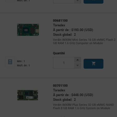
Decrease
Mult. de : 1
Button
00681100
Toradex
À partir de : $193.00 (USD)
Stock global: 2
Verdin iMX8M Mini Series 16 GB eMMC Flash 2
GB RAM 1.6 GHz Computer on Module
Quantité
Increase
Min : 1
Button
Decrease
Mult. de : 1
Button
00701100
Toradex
À partir de : $448.00 (USD)
Stock global: 2
Verdin iMX8M Plus Series 32 GB eMMC NAND
Flash 8 GB RAM 1.6 GHz System on Module