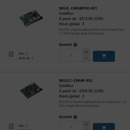
SRG2L-EVKHBPRO-R01
SolidRun
À partir de : $313.00 (USD)
Stock global: 3
RZ/G2L HummingBoard Pro Series Dual Core
1.2 GHz Single Board Computer
More
Quantité
Info
Increase
Min : 1
Button
Decrease
Mult. de : 1
Button
SRG2LC-EVKHR-R02
SolidRun
À partir de : $249.00 (USD)
Stock global: 3
RZ/G2LC HummingBoard Series Dual Core 1.2
GHz Single Board Computer
More
Quantité
Info
Increase
Min : 1
Button