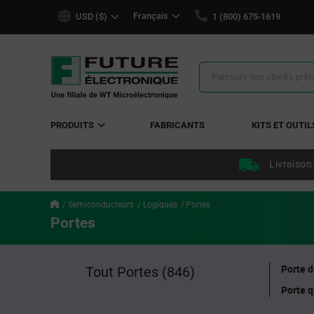
text.skipToContent
text.skipToNavigation
Français
USD ($)
1 (800) 675-1619
Résultats
de
la
recherche
PRODUITS
FABRICANTS
KITS ET OUTIL
Livraison
Semiconducteurs
Logiques
Portes
Portes
Porte 
Tout Portes
(846)
Porte 