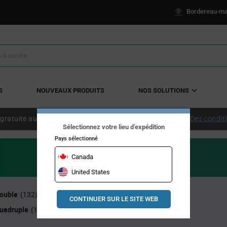
Bordereau-ma
S
NOUVEAUX PRODUITS
NOS SOLUTIONS
 gratuite aux États-Unis continentaux à partir de 50 $ US.
Des condit
Sélectionnez votre lieu d’expédition
Pays sélectionné
Canada
United States
double
Porte simple
(132)
(500)
CONTINUER SUR LE SITE WEB
quadruple
(189)