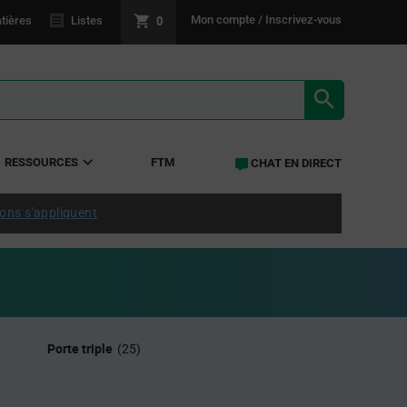
0
Mon compte / Inscrivez-vous
tières
Listes
RÉSULTATS 
RESSOURCES
FTM
CHAT EN DIRECT
ions s'appliquent
Porte triple
(25)