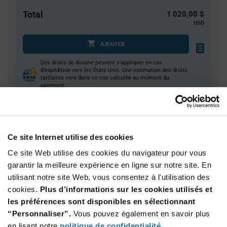
Total
1 020,00 $
USD
AJOUTER
Des droits de douane peuvent s’appliquer en cas
d’expédition vers les États-Unis. Une estimation des droits
tarifaires sera dans ce cas calculée au moment du
paiement.
Quantité
Prix unitaire
Ce site Internet utilise des cookies
4 000
$0.255
Ce site Web utilise des cookies du navigateur pour vous
8 000
$0.25
garantir la meilleure expérience en ligne sur notre site. En
20 000+
$0.245
utilisant notre site Web, vous consentez à l'utilisation des
cookies.
Plus d’informations sur les cookies utilisés et
Product
les préférences sont disponibles en sélectionnant
Emballages disponibles
Variant
“Personnaliser”.
Vous pouvez également en savoir plus
Information
section
en lisant notre
politique de confidentialité
.