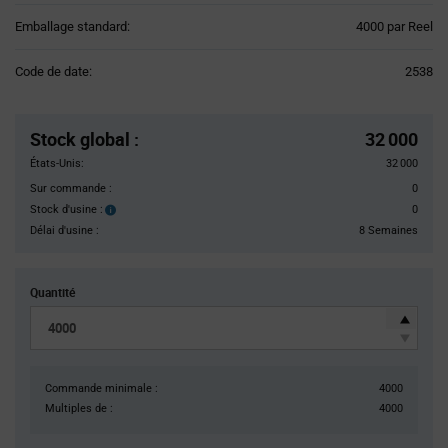
Product
Emballage standard:
4000 par Reel
Variant
Information
Code de date:
2538
section
Pricing
Section
Stock global
:
32 000
États-Unis:
32 000
Sur commande :
0
Stock d'usine :
0
Stock
d'usine :
Délai d'usine :
8 Semaines
Quantité
Commande minimale :
4000
Multiples de :
4000