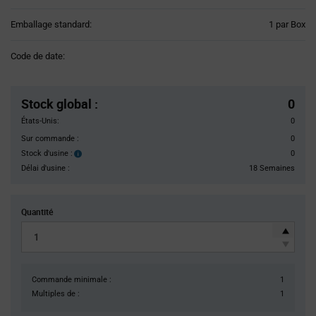
Product
Emballage standard:
1 par Box
Variant
Information
Code de date:
section
Pricing
Section
Stock global
:
0
États-Unis:
0
Sur commande :
0
Stock d'usine :
0
Stock
d'usine :
Délai d'usine :
18 Semaines
Quantité
Commande minimale :
1
Multiples de :
1