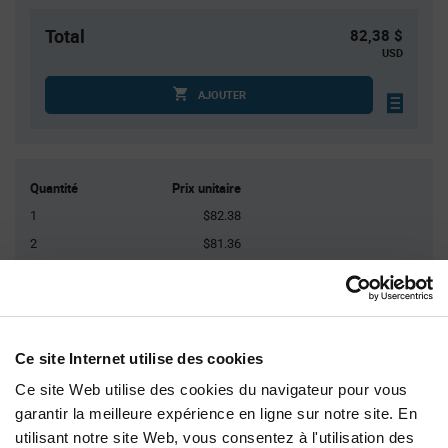
Total
82,38 $
USD
AJOUTER
Quantité
Prix unitaire
1
$82.38
2
$81.36
3
$80.77
5
$80.03
10+
$78.46
Ce site Internet utilise des cookies
Ce site Web utilise des cookies du navigateur pour vous
Product
Emballages disponibles
Variant
garantir la meilleure expérience en ligne sur notre site. En
Information
section
utilisant notre site Web, vous consentez à l'utilisation des
Box