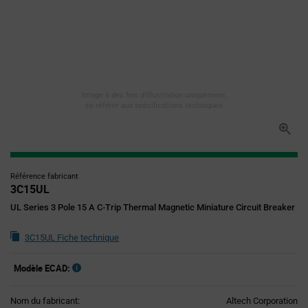
Image à des fins d'illustration uniquement,
se référer aux spécifications techniques
Référence fabricant
3C15UL
UL Series 3 Pole 15 A C-Trip Thermal Magnetic Miniature Circuit Breaker
3C15UL Fiche technique
Modèle ECAD:
Nom du fabricant:
Altech Corporation