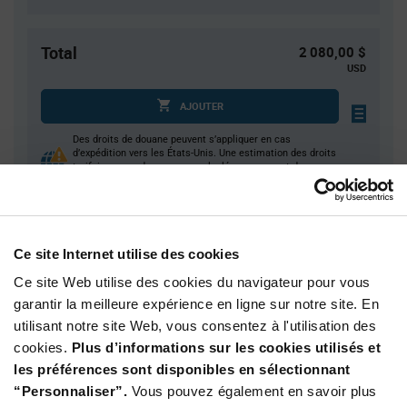
Total
2 080,00 $
USD
AJOUTER
Des droits de douane peuvent s’appliquer en cas
d’expédition vers les États-Unis. Une estimation des droits
tarifaires sera dans ce cas calculée au moment du
paiement.
Ce site Internet utilise des cookies
Quantité
Prix unitaire
2 000+
$1.04
Ce site Web utilise des cookies du navigateur pour vous
garantir la meilleure expérience en ligne sur notre site. En
utilisant notre site Web, vous consentez à l'utilisation des
Product
cookies.
Plus d’informations sur les cookies utilisés et
Emballages disponibles
Variant
Information
les préférences sont disponibles en sélectionnant
section
Reel
“Personnaliser”.
Vous pouvez également en savoir plus