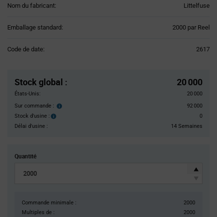
Nom du fabricant:
Littelfuse
Product
Emballage standard:
2000 par Reel
Variant
Information
Code de date:
2617
section
Pricing
Section
Stock global
:
20 000
États-Unis:
20 000
Sur commande :
92 000
Order
inventroy
Stock d'usine :
0
Stock
details
d'usine :
Délai d'usine :
14 Semaines
Quantité
Commande minimale :
2000
Multiples de :
2000