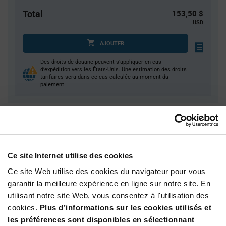
Total
153,50 $
USD
AJOUTER
Des droits de douane peuvent s’appliquer en cas
d’expédition vers les États-Unis. Une estimation des droits
tarifaires sera dans ce cas calculée au moment du
paiement.
Quantité
Prix unitaire
10
$15.35
20
$15.25
Ce site Internet utilise des cookies
40
$15.16
Ce site Web utilise des cookies du navigateur pour vous
50
$15.13
garantir la meilleure expérience en ligne sur notre site. En
utilisant notre site Web, vous consentez à l'utilisation des
150+
$14.93
cookies.
Plus d’informations sur les cookies utilisés et
les préférences sont disponibles en sélectionnant