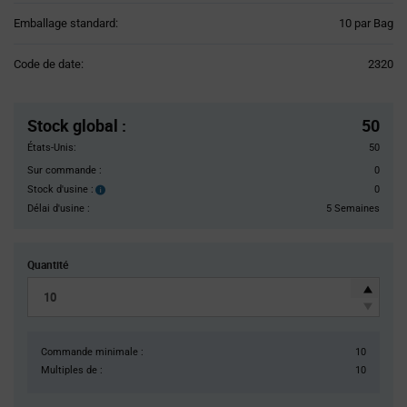
Product
Emballage standard:
10 par Bag
Variant
Information
Code de date:
2320
section
Pricing
Section
Stock global
:
50
États-Unis:
50
Sur commande :
0
Stock d'usine :
0
Stock
d'usine :
Délai d'usine :
5 Semaines
Quantité
Commande minimale :
10
Multiples de :
10