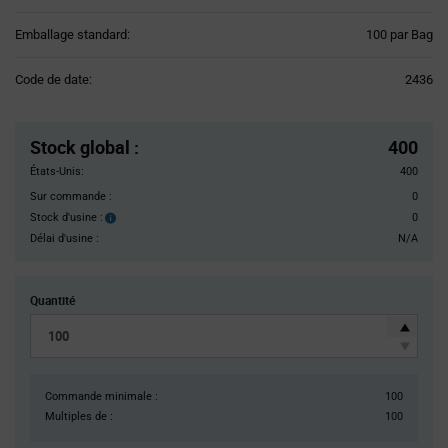
Product
Emballage standard:
100 par Bag
Variant
Information
Code de date:
2436
section
Pricing
Section
Stock global
:
400
États-Unis:
400
Sur commande :
0
Stock d'usine :
0
Stock
d'usine :
Délai d'usine :
N/A
Quantité
Commande minimale :
100
Multiples de :
100