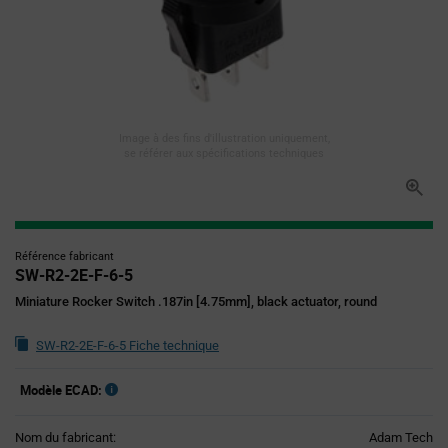
Image à des fins d'illustration uniquement,
se référer aux spécifications techniques
Référence fabricant
SW-R2-2E-F-6-5
Miniature Rocker Switch .187in [4.75mm], black actuator, round
SW-R2-2E-F-6-5 Fiche technique
Modèle ECAD:
Nom du fabricant:
Adam Tech