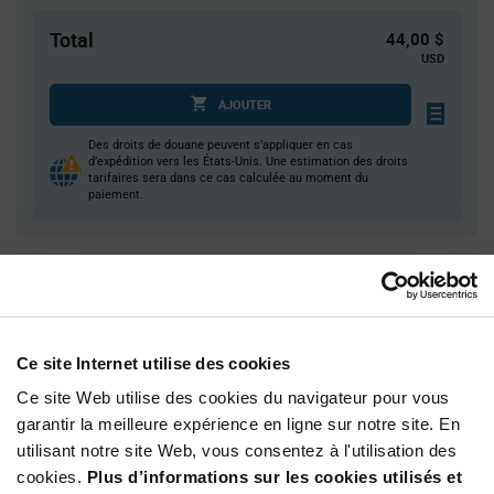
Total
44,00 $
USD
AJOUTER
Des droits de douane peuvent s’appliquer en cas
d’expédition vers les États-Unis. Une estimation des droits
tarifaires sera dans ce cas calculée au moment du
paiement.
Quantité
Prix unitaire
100
$0.44
300
$0.43
Ce site Internet utilise des cookies
1 000
$0.42
Ce site Web utilise des cookies du navigateur pour vous
1 500+
$0.41
garantir la meilleure expérience en ligne sur notre site. En
utilisant notre site Web, vous consentez à l'utilisation des
cookies.
Plus d’informations sur les cookies utilisés et
Product
Emballages disponibles
Variant