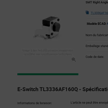
SMT Right Angle
TL3336AF160
Modèle ECAD:
Nom du fabrican
Emballage stand
Image à des fins d'illustration uniquement,
se référer aux spécifications techniques
Code de date:
Product
Specification
E-Switch TL3336AF160Q - Spécificati
Section
L'article ne peut être envoy
Informations de livraison: