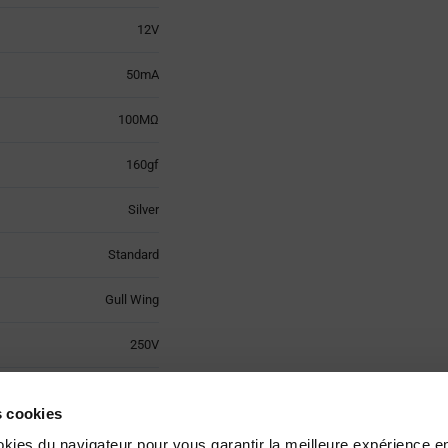
12V
50mA
100MΩ
160gf
Silver
Standard
Gull Wing
250V
-20°C to +70°C
es cookies
7mm x L 7.1mm x W 8.5mm
okies du navigateur pour vous garantir la meilleure expérience en