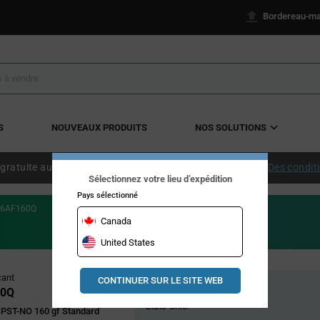
Bordereau-ma
S
NOUVEAUX PRODUITS
NOS SOLUTIONS
 gratuite aux États-Unis continentaux à partir de 50 $ US.
Des condit
Sélectionnez votre lieu d’expédition
Pays sélectionné
36AF160Q
Canada
United States
Pricing
cant
CONTINUER SUR LE SITE WEB
Stock global
Section
60Q
États-Unis:
SPST-NO 160 gf Standard