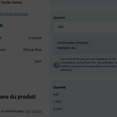
 Tactile Switch
Q Fiche technique
Quantité
t:
E-Switch
Commande minimale :
Multiples de :
Product
ard:
650 par Reel
Variant
Information
Des droits de douane peuvent s’appliquer en cas
2607
d’expédition vers les États-Unis. Une estimation d
section
tarifaires sera dans ce cas calculée au moment du
paiement.
Quantité
650
ons du produit
1 950
3 250+
é à certains pays.
Voir la liste