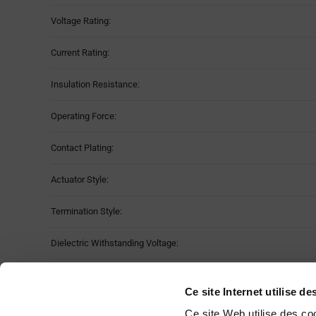
Voltage Rating:
Current Rating:
Insulation Resistance:
Operating Force:
Contact Plating:
Actuator Style:
Termination Style:
Dielectric Withstanding Voltage:
Operating Temperature:
Ce site Internet utilise d
Dimension:
H 
Ce site Web utilise des co