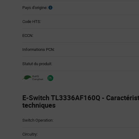
Pays d'origine:
Code HTS:
ECCN:
Informations PCN:
Statut du produit:
E-Switch TL3336AF160Q - Caractéris
techniques
Attributes
Switch Operation:
Table
Circuitry: