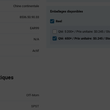
Chine continentale
Product
Emballages disponibles
Variant
Information
8536.50.90.33
section
Reel
EAR99
Qté: 5 200+ / Prix unitaire: $0.245 / St
Qté: 650+ / Prix unitaire: $0.245 / St
N/A
Actif
tiques
Off-Mom
SPST