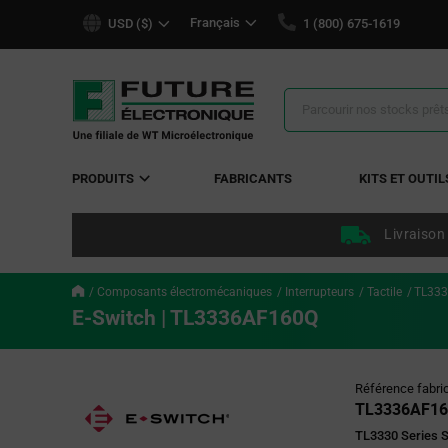
text.skipToContent
text.skipToNavigation
Français
USD ($)
1 (800) 675-1619
Résultats
de
la
recherche
PRODUITS
FABRICANTS
KITS ET OUTIL
Livraison
Composants électromécaniques
Interrupteurs
Tactile
TL33
E-Switch | TL3336AF160Q
Référence fabri
TL3336AF1
TL3330 Series 