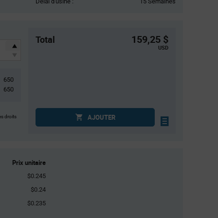
Délai d'usine :
15 Semaines
159,25 $
Total
USD
650
650
AJOUTER
es droits
Prix unitaire
$0.245
$0.24
$0.235