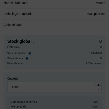
Nom du fabricant:
Murata
Product
Emballage standard:
4000 par Reel
Variant
Information
Code de date:
section
Pricing
Section
Stock global
:
0
États-Unis:
0
Sur commande :
1 320 000
Order
inventroy
Stock d'usine :
0
Stock
details
d'usine :
Délai d'usine :
22 Semaines
Quantité
Commande minimale :
4000
Multiples de :
4000