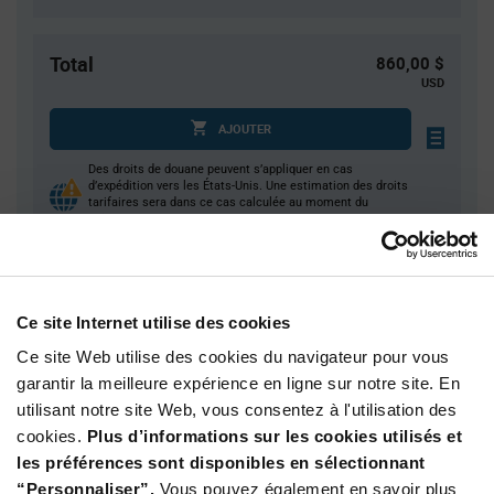
Total
860,00 $
USD
AJOUTER
Des droits de douane peuvent s’appliquer en cas
d’expédition vers les États-Unis. Une estimation des droits
tarifaires sera dans ce cas calculée au moment du
paiement.
Quantité
Prix unitaire
Ce site Internet utilise des cookies
4 000+
$0.215
Ce site Web utilise des cookies du navigateur pour vous
garantir la meilleure expérience en ligne sur notre site. En
Product
utilisant notre site Web, vous consentez à l'utilisation des
Emballages disponibles
Variant
cookies.
Plus d’informations sur les cookies utilisés et
Information
section
les préférences sont disponibles en sélectionnant
Reel
“Personnaliser”.
Vous pouvez également en savoir plus