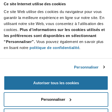
Ce site Internet utilise des cookies
Product
Ce site Web utilise des cookies du navigateur pour vous
Emballages disponibles
Variant
Information
garantir la meilleure expérience en ligne sur notre site. En
section
Reel
utilisant notre site Web, vous consentez à l'utilisation des
cookies.
Plus d’informations sur les cookies utilisés et
Qté: 4 000+ / Prix unitaire: $0.0648 / Stock: 0
les préférences sont disponibles en sélectionnant
“Personnaliser”.
Vous pouvez également en savoir plus
Product
NIC
Specification
en lisant notre
politique de confidentialité
.
Section
Components NCSM2512F1R00TRQYF - Caractéristiq
techniques
Personnaliser
NIC
Components NCSM2512F1R00TRQYF - Spécification
du produit
Autoriser tous les cookies
Resources, Articles, News & Events
Personnaliser