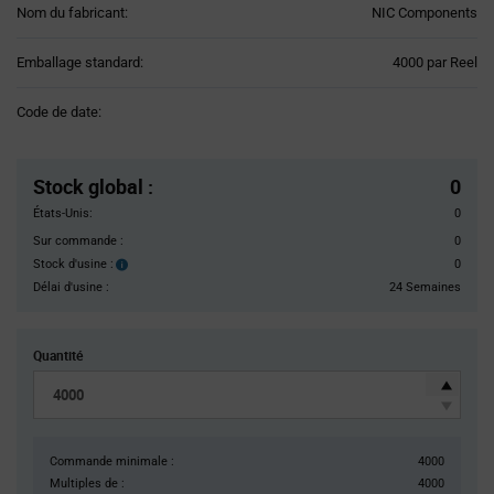
Nom du fabricant:
NIC Components
Product
Emballage standard:
4000 par Reel
Variant
Information
Code de date:
section
Pricing
Section
Stock global
:
0
États-Unis:
0
Sur commande :
0
Stock d'usine :
0
Stock
d'usine :
Délai d'usine :
24 Semaines
Quantité
Commande minimale :
4000
Multiples de :
4000