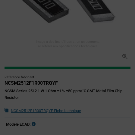
Image à des fins d'illustration uniquement,
se référer aux spécifications techniques
Référence fabricant
NCSM2512F1R00TRQYF
NCSM Series 2512 1 W 1 Ohm ±1 % ±50 ppm/°C SMT Metal Film Chip
Resistor
NCSM2512F1R00TRQYF Fiche technique
Modèle ECAD: