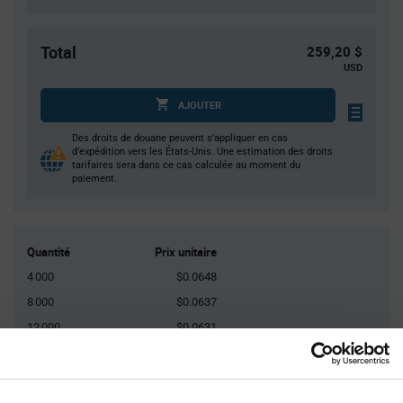
Total
259,20 $
USD
AJOUTER
Des droits de douane peuvent s’appliquer en cas
d’expédition vers les États-Unis. Une estimation des droits
tarifaires sera dans ce cas calculée au moment du
paiement.
Quantité
Prix unitaire
4 000
$0.0648
8 000
$0.0637
12 000
$0.0631
16 000
$0.0627
20 000+
$0.0612