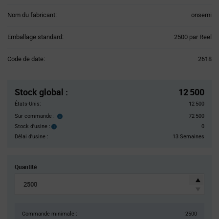
Nom du fabricant:
onsemi
Product
Emballage standard:
2500 par Reel
Variant
Information
Code de date:
2618
section
Pricing
Section
Stock global
:
12 500
États-Unis:
12 500
Sur commande :
72 500
Order
inventroy
Stock d'usine :
0
Stock
details
d'usine :
Délai d'usine :
13 Semaines
Quantité
Commande minimale :
2500