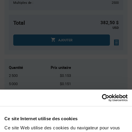
Multiples de :
2500
Total
382,50 $
USD
AJOUTER
Quantité
Prix unitaire
2 500
$0.153
5 000
$0.151
7 500
$0.15
10 000
$0.149
12 500+
$0.147
Ce site Internet utilise des cookies
Product
Ce site Web utilise des cookies du navigateur pour vous
Emballages disponibles
Variant