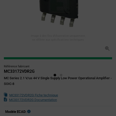
Image à des fins d'illustration uniquement,
se référer aux spécifications techniques
Référence fabricant
MC33172VDR2G
MC Series 2.1 V/us 44 V Single Supply Low Power Operational Amplifier -
SOIC-8
MC33172VDR2G Fiche technique
MC33172VDR2G Documentation
Modèle ECAD: