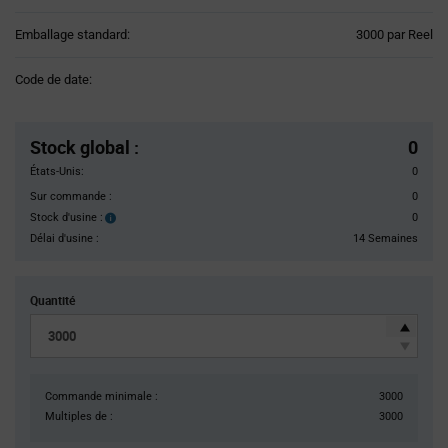
Product
Emballage standard:
3000 par Reel
Variant
Information
Code de date:
section
Pricing
Section
Stock global
:
0
États-Unis:
0
Sur commande :
0
Stock d'usine :
0
Stock
d'usine :
Délai d'usine :
14 Semaines
Quantité
Commande minimale :
3000
Multiples de :
3000