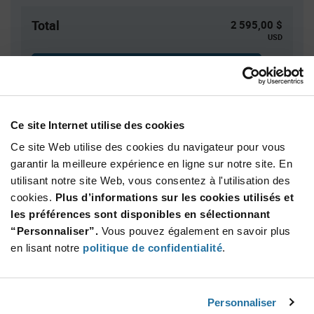
Total
2 595,00 $
USD
AJOUTER
Des droits de douane peuvent s’appliquer en cas
d’expédition vers les États-Unis. Une estimation des droits
tarifaires sera dans ce cas calculée au moment du
Ce site Internet utilise des cookies
paiement.
Ce site Web utilise des cookies du navigateur pour vous
garantir la meilleure expérience en ligne sur notre site. En
utilisant notre site Web, vous consentez à l'utilisation des
Quantité
Prix unitaire
cookies.
Plus d’informations sur les cookies utilisés et
3 000+
$0.865
les préférences sont disponibles en sélectionnant
“Personnaliser”.
Vous pouvez également en savoir plus
Product
en lisant notre
politique de confidentialité
.
Emballages disponibles
Variant
Information
section
Reel
Personnaliser
Qté: 3 000+ / Prix unitaire: $0.865 / Stock: 0