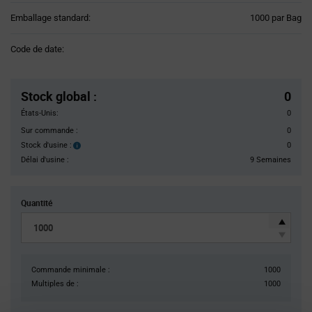
Product
Emballage standard:
1000 par Bag
Variant
Information
Code de date:
section
Pricing
Section
Stock global
:
0
États-Unis:
0
Sur commande :
0
Stock d'usine :
0
Stock
d'usine :
Délai d'usine :
9 Semaines
Quantité
Commande minimale :
1000
Multiples de :
1000