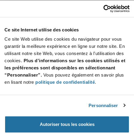
Total
2 290,00 $
USD
AJOUTER
Ce site Internet utilise des cookies
Ce site Web utilise des cookies du navigateur pour vous
garantir la meilleure expérience en ligne sur notre site. En
utilisant notre site Web, vous consentez à l'utilisation des
Quantité
Prix unitaire
cookies.
Plus d’informations sur les cookies utilisés et
1 000+
$2.29
les préférences sont disponibles en sélectionnant
“Personnaliser”.
Vous pouvez également en savoir plus
Product
en lisant notre
politique de confidentialité
.
Emballages disponibles
Variant
Information
section
Bag
Personnaliser
Qté: 1 000+ / Prix unitaire: $2.29 / Stock: 0
Product
Autoriser tous les cookies
Specification
KYOCERA AVX 9003069F0-
Section