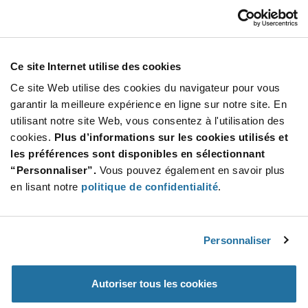
70L-IACA
Grayhill
À partir de : $25.52 (USD)
Stock global: 0
Ce site Internet utilise des cookies
I/O Module, OpenLine, digital input AC, 4.5-
28Vdc logic, 220Vac load
Ce site Web utilise des cookies du navigateur pour vous
More
Quantité
garantir la meilleure expérience en ligne sur notre site. En
Info
Increase
utilisant notre site Web, vous consentez à l'utilisation des
Min : 1
Button
Decrease
Mult. de : 1
cookies.
Plus d’informations sur les cookies utilisés et
Button
les préférences sont disponibles en sélectionnant
“Personnaliser”.
Vous pouvez également en savoir plus
70L-OACA-L
en lisant notre
politique de confidentialité
.
Grayhill
À partir de : $33.76 (USD)
Stock global: 0
4.5 AC 28 VDC 9 Pin I/O Module
Personnaliser
More
Quantité
Autoriser tous les cookies
Info
Increase
Min : 1
Button
Decrease
Mult. de : 1