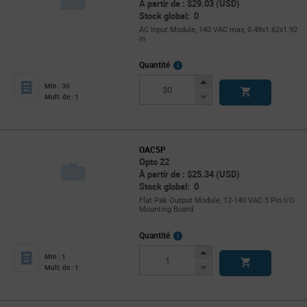
À partir de : $29.03 (USD)
Stock global: 0
AC Input Module, 140 VAC max, 0.48x1.62x1.92
in
More
Quantité
Info
Increase
Min : 30
Button
Decrease
Mult. de : 1
Button
OAC5P
Opto 22
À partir de : $25.34 (USD)
Stock global: 0
Flat Pak Output Module, 12-140 VAC 5 Pin I/O
Mounting Board
More
Quantité
Info
Increase
Min : 1
Button
Decrease
Mult. de : 1
Button