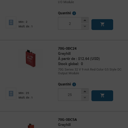
I/O Module
More
Quantité
Info
Increase
Min : 2
Button
Decrease
Mult. de : 1
Button
70G-ODC24
Grayhill
À partir de : $12.64 (USD)
Stock global: 0
70G Series 32 V 9 mA Red Color G5 Style DC
Output Module
More
Quantité
Info
Increase
Min : 25
Button
Decrease
Mult. de : 1
Button
70G-ODC5A
Grayhill