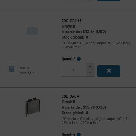
Button
70G-ODC15
Grayhill
À partir de : $12.64 (USD)
Stock global: 0
I/O Module, G5, digital output DC, 15Vdc logic,
3-60Vdc fast
More
Quantité
Info
Increase
Min : 2
Button
Decrease
Mult. de : 1
Button
70L-OACA
Grayhill
À partir de : $33.78 (USD)
Stock global: 0
I/O Module, OpenLine, digital output AC, 4.5-
28Vdc logic, 220Vac load
More
Quantité