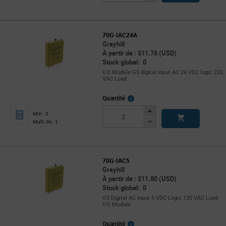
Button
70G-IAC24A
Grayhill
À partir de : $11.76 (USD)
Stock global: 0
I/O Module G5 digital input AC 24 VDC logic 220
VAC Load
More
Quantité
Info
Increase
Min : 2
Button
Decrease
Mult. de : 1
Button
70G-IAC5
Grayhill
À partir de : $11.80 (USD)
Stock global: 0
G5 Digital AC Input 5 VDC Logic 120 VAC Load
I/O Module
More
Quantité