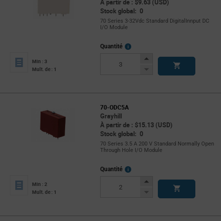
À partir de : $9.63 (USD)
Stock global: 0
70 Series 3-32Vdc Standard DigitalInnput DC
I/O Module
More
Quantité
Info
Increase
Min : 3
Button
Decrease
Mult. de : 1
Button
70-ODC5A
Grayhill
À partir de : $15.13 (USD)
Stock global: 0
70 Series 3.5 A 200 V Standard Normally Open
Through Hole I/O Module
More
Quantité
Info
Increase
Min : 2
Button
Decrease
Mult. de : 1
Button