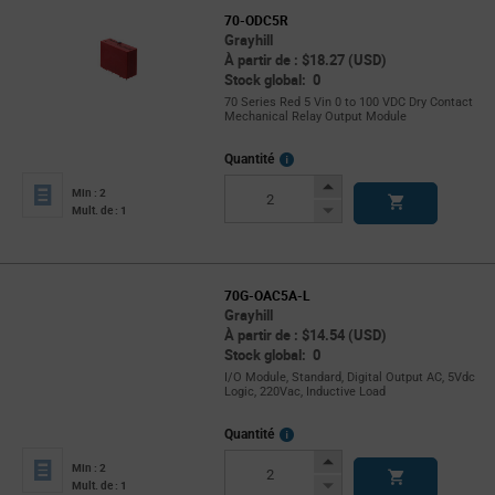
70-ODC5R
Grayhill
À partir de : $18.27 (USD)
Stock global: 0
70 Series Red 5 Vin 0 to 100 VDC Dry Contact
Mechanical Relay Output Module
More
Quantité
Info
Increase
Min : 2
Button
Decrease
Mult. de : 1
Button
70G-OAC5A-L
Grayhill
À partir de : $14.54 (USD)
Stock global: 0
I/O Module, Standard, Digital Output AC, 5Vdc
Logic, 220Vac, Inductive Load
More
Quantité
Info
Increase
Min : 2
Button
Decrease
Mult. de : 1