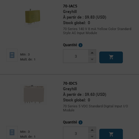
70-IAC5
Grayhill
À partir de : $9.83 (USD)
Stock global: 0
70 Series 140 V 8 mA Yellow Color Standard
Style AC Input Module
More
Quantité
Info
Increase
Min : 3
Button
Decrease
Mult. de : 1
Button
70-IDC5
Grayhill
À partir de : $9.63 (USD)
Stock global: 0
70 Series 5 VDC Standard Digital Input I/O
Module
More
Quantité
Info
Increase
Min : 3
Button
Decrease
Mult. de : 1