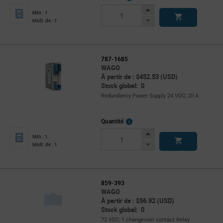
Info
Increase
Min : 1
Button
Decrease
Mult. de : 1
Button
787-1685
WAGO
À partir de : $452.53 (USD)
Stock global: 0
Redundancy Power Supply 24 VDC; 20 A
More
Quantité
Info
Increase
Min : 1
Button
Decrease
Mult. de : 1
Button
859-393
WAGO
À partir de : $56.92 (USD)
Stock global: 0
72 VDC; 1 changeover contact Relay