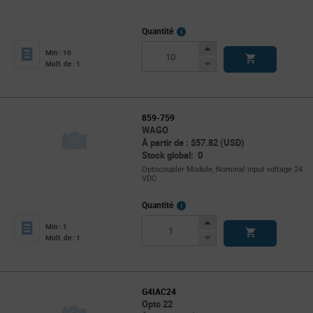
More
Quantité
Info
Increase
Min : 10
Button
Decrease
Mult. de : 1
Button
859-759
WAGO
À partir de : $57.82 (USD)
Stock global: 0
Optocoupler Module, Nominal input voltage 24
VDC
More
Quantité
Info
Increase
Min : 1
Button
Decrease
Mult. de : 1
Button
G4IAC24
Opto 22