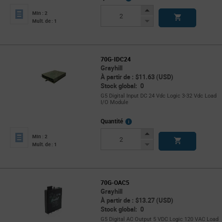
Info
Increase
Min : 2
Button
Decrease
Mult. de : 1
Button
70G-IDC24
Grayhill
À partir de : $11.63 (USD)
Stock global: 0
G5 Digital Input DC 24 Vdc Logic 3-32 Vdc Load
I/O Module
More
Quantité
Info
Increase
Min : 2
Button
Decrease
Mult. de : 1
Button
70G-OAC5
Grayhill
À partir de : $13.27 (USD)
Stock global: 0
G5 Digital AC Output 5 VDC Logic 120 VAC Load