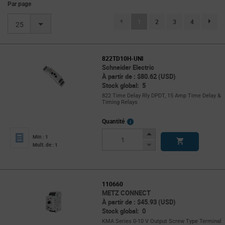
Par page
(current)
1
2
3
4
page.se
25
822TD10H-UNI
Schneider Electric
À partir de : $80.62 (USD)
Stock global: 5
822 Time Delay Rly DPDT, 15 Amp Time Delay &
Timing Relays
More
Quantité
Info
Increase
Min : 1
Button
Decrease
Mult. de : 1
Button
110660
METZ CONNECT
À partir de : $45.93 (USD)
Stock global: 0
KMA Series 0-10 V Output Screw Type Terminal