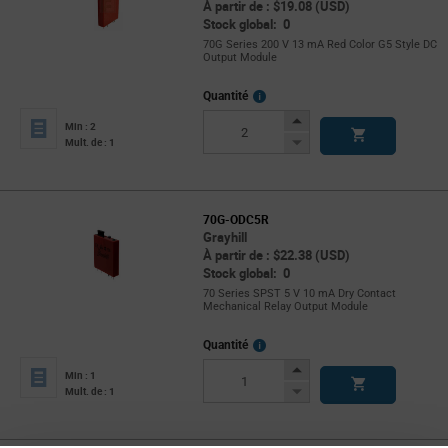
À partir de : $19.08 (USD)
Stock global: 0
70G Series 200 V 13 mA Red Color G5 Style DC
Output Module
More
Quantité
Info
Increase
Min : 2
Button
Decrease
Mult. de : 1
Button
70G-ODC5R
Grayhill
À partir de : $22.38 (USD)
Stock global: 0
70 Series SPST 5 V 10 mA Dry Contact
Mechanical Relay Output Module
More
Quantité
Info
Increase
Min : 1
Button
Decrease
Mult. de : 1
Button