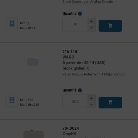
Block Connection Analog Encoder
More
Quantité
Info
Increase
Min : 5
Button
Decrease
Mult. de : 5
Button
216-110
WAGO
À partir de : $0.14 (USD)
Stock global: 0
Relay Module Relay With 1 Make Contact
More
Quantité
Info
Increase
Min : 500
Button
Decrease
Mult. de : 250
Button
70-IDC24
Grayhill