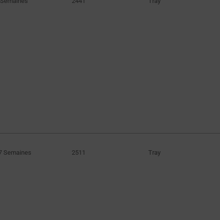
 Semaines
2441
Tray
7 Semaines
2511
Tray