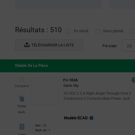
Calogic
(1)
Tray
(6
Diodes Incorporated
(1)
Tube
(
GCT
(10)
Résultats : 510
HARTING
(90)
En stock
Sans plomb
Hirose Electric
(1)
TÉLÉCHARGER LA LISTE
Par page
25
METZ CONNECT
(2)
Power Dynamics
(2)
Détails De La Pièce
Qualtek
(2)
Same Sky
(223)
PJ-102A
Same Sky
SCHURTER
(31)
Comparer
24 VDC 2.5 A Right Angle Through Hole 2
TE Connectivity
(71)
Conductors 3 Contacts Male Power Jack
WAGO
(3)
Fiche
tech.
Wieland Electric
(4)
Modèle ECAD:
Min : 75
Mult. de : 1
Liste