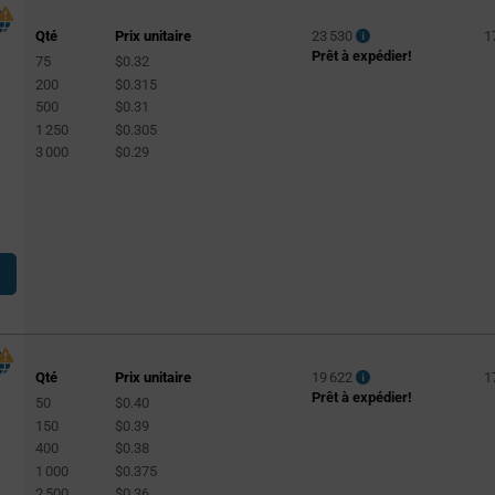
Qté
Prix unitaire
23 530
1
Prêt à expédier!
75
$0.32
200
$0.315
500
$0.31
1 250
$0.305
3 000
$0.29
Qté
Prix unitaire
19 622
1
Prêt à expédier!
50
$0.40
150
$0.39
400
$0.38
1 000
$0.375
2 500
$0.36