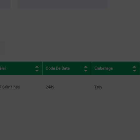
Surface Mount
(33)
Through Hole
(95)
Wire Mount
(13)
page.selection.pagination.nextpage
élai
Code De Date
Emballage
7 Semaines
2449
Tray