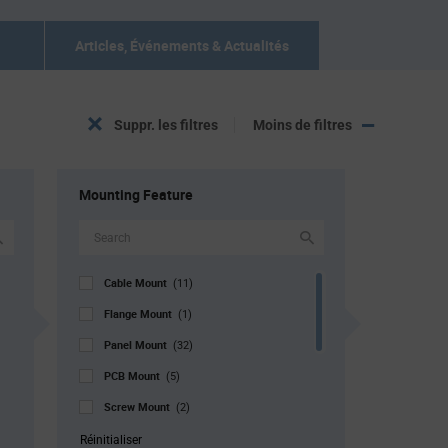
Articles, Événements & Actualités
Suppr. les filtres
Moins de filtres
Mounting Feature
Cable Mount
(11)
Flange Mount
(1)
Panel Mount
(32)
PCB Mount
(5)
Screw Mount
(2)
Snap Fit
(1)
Réinitialiser