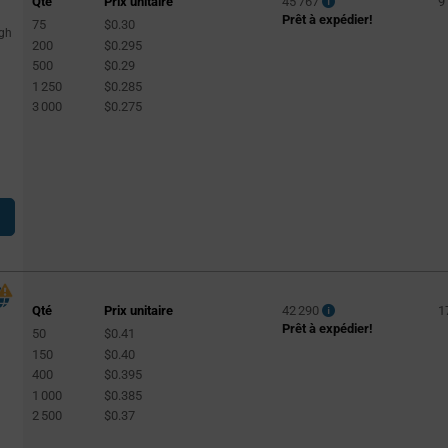
Qté
Prix unitaire
45 767
9
Prêt à expédier!
75
$0.30
ugh
200
$0.295
500
$0.29
1 250
$0.285
3 000
$0.275
Qté
Prix unitaire
42 290
1
Prêt à expédier!
50
$0.41
150
$0.40
400
$0.395
1 000
$0.385
2 500
$0.37