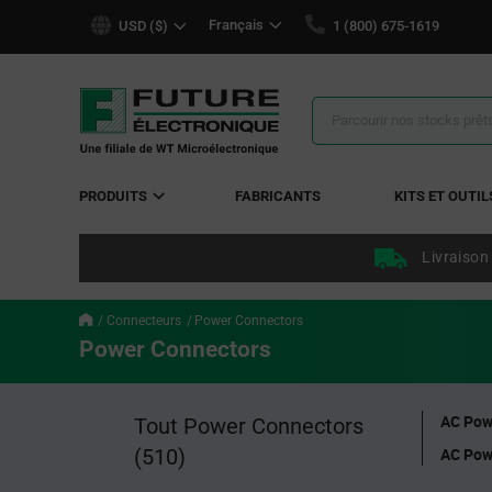
text.skipToContent
text.skipToNavigation
Français
USD ($)
1 (800) 675-1619
Résultats
de
la
recherche
PRODUITS
FABRICANTS
KITS ET OUTIL
Livraison
Connecteurs
Power Connectors
Power Connectors
AC Pow
Tout Power Connectors
(510)