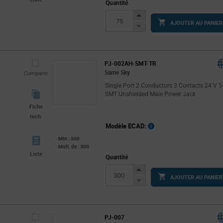
Quantité
Increase
AJOUTER AU PANIER
Button
Decrease
Button
PJ-002AH-SMT-TR
Same Sky
Comparer
Single Port 2 Conductors 3 Contacts 24 V 5
SMT Unshielded Male Power Jack
Fiche
tech.
Modèle ECAD:
Min : 300
Mult. de : 300
Liste
Quantité
Increase
AJOUTER AU PANIER
Button
Decrease
Button
PJ-007