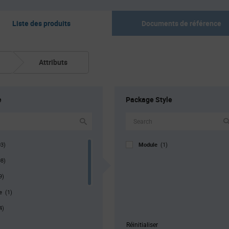
Liste des produits
Documents de référence
Attributs
e
Package Style
Module
03)
(1)
08)
9)
pe
(1)
4)
r. Pkg
(11)
Réinitialiser