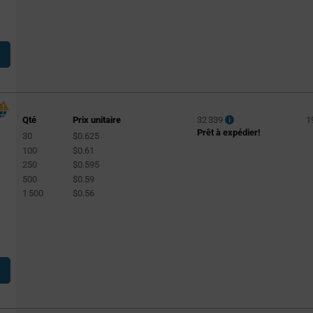
Qté
Prix unitaire
32 339
1
Prêt à expédier!
30
$0.625
100
$0.61
250
$0.595
500
$0.59
1 500
$0.56