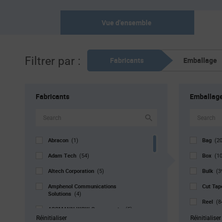
Vue d'ensemble
Filtrer par :
Fabricants
Emballage
Fabricants
Emballag
Abracon
Bag
(1)
(2
Adam Tech
Box
(54)
(1
Altech Corporation
Bulk
(5)
(3
Amphenol Communications
Cut Ta
Solutions
(4)
Reel
(8
ASSMANN WSW Components
(5)
Std. Mf
Réinitialiser
Réinitialiser