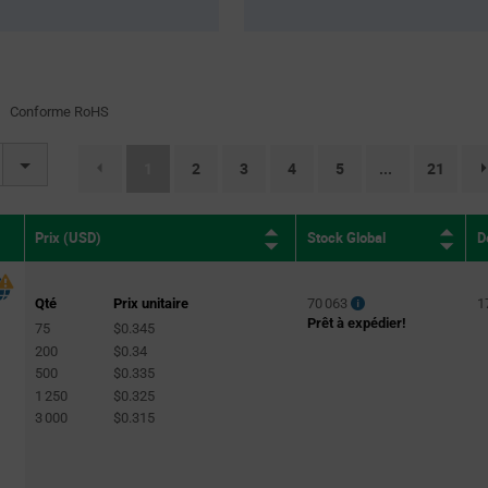
2)
2)
Conforme RoHS
(current)
1
2
3
4
5
21
...
Stock Global
D
Prix (USD)
Qté
Prix unitaire
70 063
1
Prêt à expédier!
75
$0.345
200
$0.34
500
$0.335
1 250
$0.325
3 000
$0.315