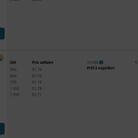
Qté
Prix unitaire
16 250
9
Prêt à expédier!
250
$1.76
500
$1.75
750
$1.74
1 000
$1.73
1 250
$1.71