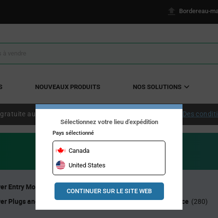
Bordereau-ma
S
NOUVEAUX PRODUITS
NOS SOLUTIONS
 gratuite aux États-Unis continentaux à partir de 50 $ US.
Des condit
Sélectionnez votre lieu d’expédition
Pays sélectionné
Canada
United States
er Entry Modules
Bus Bar Connectors
(54)
(9)
CONTINUER SUR LE SITE WEB
AC Power Plugs and Receptacles
C.c. - prises de puissance
(9)
(280)