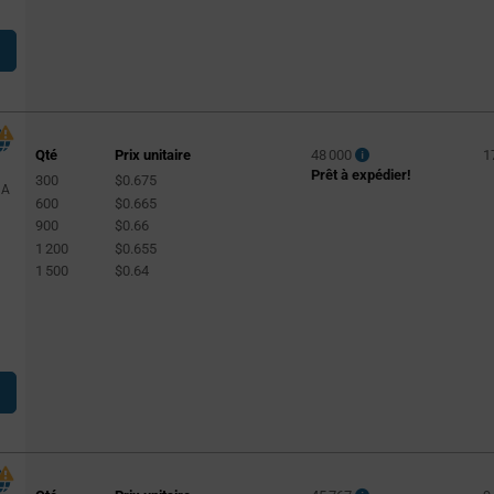
Qté
Prix unitaire
48 000
1
Prêt à expédier!
300
$0.675
 A
600
$0.665
900
$0.66
1 200
$0.655
1 500
$0.64