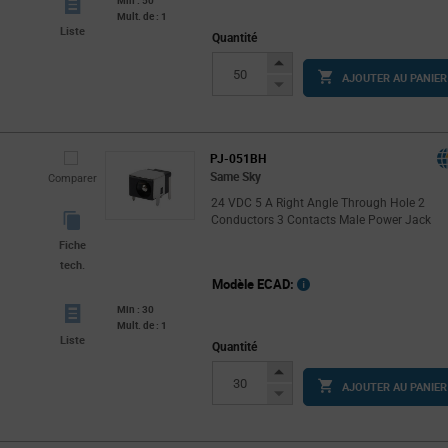
Min : 50
Mult. de : 1
Liste
Quantité
Increase
AJOUTER AU PANIER
Button
Decrease
Button
PJ-051BH
Same Sky
Comparer
24 VDC 5 A Right Angle Through Hole 2
Conductors 3 Contacts Male Power Jack
Fiche
tech.
Modèle ECAD:
Min : 30
Mult. de : 1
Liste
Quantité
Increase
AJOUTER AU PANIER
Button
Decrease
Button