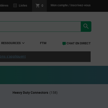
0
Mon compte / Inscrivez-vous
tières
Listes
RÉSULTATS 
RESSOURCES
FTM
CHAT EN DIRECT
ions s'appliquent
Heavy Duty Connectors
(158)