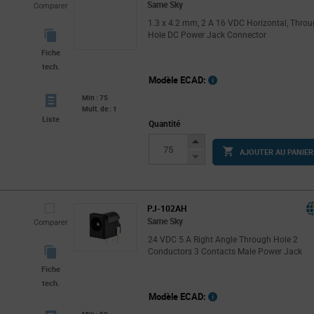
Same Sky
Comparer
1.3 x 4.2 mm, 2 A 16 VDC Horizontal, Thro
Hole DC Power Jack Connector
Fiche
tech.
Modèle ECAD:
Min : 75
Mult. de : 1
Liste
Quantité
Increase
AJOUTER AU PANIER
Button
Decrease
Button
PJ-102AH
Same Sky
Comparer
24 VDC 5 A Right Angle Through Hole 2
Conductors 3 Contacts Male Power Jack
Fiche
tech.
Modèle ECAD: