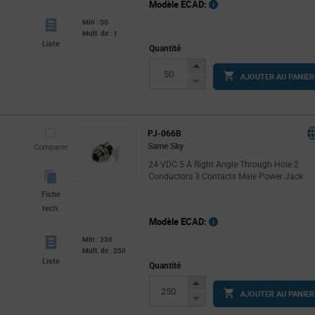
Modèle ECAD:
Min : 50
Mult. de : 1
Liste
Quantité
Increase
AJOUTER AU PANIER
Button
Decrease
Button
PJ-066B
Same Sky
Comparer
24 VDC 5 A Right Angle Through Hole 2
Conductors 3 Contacts Male Power Jack
Fiche
tech.
Modèle ECAD:
Min : 250
Mult. de : 250
Liste
Quantité
Increase
AJOUTER AU PANIER
Button
Decrease
Button