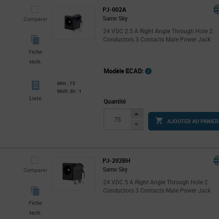
PJ-002A
Same Sky
Comparer
24 VDC 2.5 A Right Angle Through Hole 2
Conductors 3 Contacts Male Power Jack
Fiche
tech.
Modèle ECAD:
Min : 75
Mult. de : 1
Liste
Quantité
Increase
AJOUTER AU PANIER
Button
Decrease
Button
PJ-202BH
Same Sky
Comparer
24 VDC 5 A Right Angle Through Hole 2
Conductors 3 Contacts Male Power Jack
Fiche
tech.