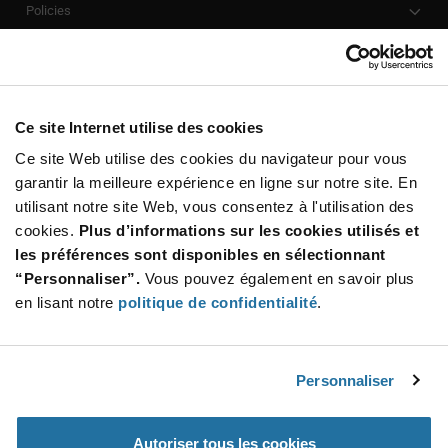
Policies
Our Company
Customer Care
Stay Connected!
Ce site Internet utilise des cookies
Ce site Web utilise des cookies du navigateur pour vous
garantir la meilleure expérience en ligne sur notre site. En
utilisant notre site Web, vous consentez à l'utilisation des
SUBSCRIBE TO OUR NEWSLETTER
cookies.
Plus d’informations sur les cookies utilisés et
Be at the Forefront of New Technology Innovations
les préférences sont disponibles en sélectionnant
subscribe
SUBSCRIBE
“Personnaliser”.
Vous pouvez également en savoir plus
button
en lisant notre
politique de confidentialité
.
Personnaliser
© 2026 Future Electronics. All rights reserved.
Privacy
|
Terms & Conditions
|
Terms of Use
|
Accessibility
Autoriser tous les cookies