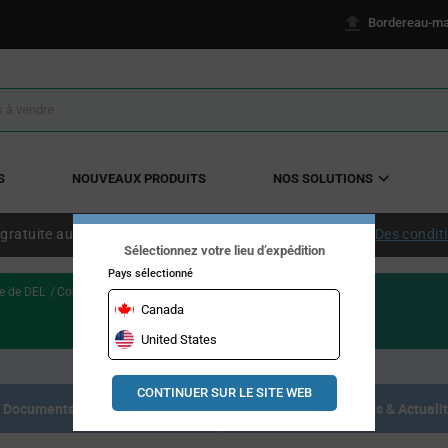
Bordereau-ma
S
NOUVEAUX PRODUITS
NOS SOLUTIONS
 gratuite aux États-Unis continentaux à partir de 50 $ US.
Des condit
Sélectionnez votre lieu d’expédition
Pays sélectionné
e de DEL
Constant Current AC/DC LED Drivers
Canada
United States
CONTINUER SUR LE SITE WEB
Documents de référence
Articles, Événements & Actuali