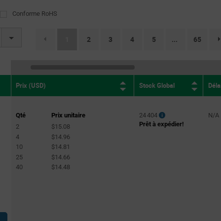
Conforme RoHS
180VAC to 277VAC
(1)
220VAC to 480VAC
(54)
(current)
1
2
3
4
5
65
...
220VAC to 277VAC
(11)
220VAC to 240VAC
(1)
249VAC to 528VAC
(31)
Stock Global
Déla
Prix (USD)
277VAC to 480VAC
(43)
277VAC
(1)
Qté
Prix unitaire
24 404
N/A
312VAC to 528VAC
(1)
Prêt à expédier!
2
$15.08
347VAC to 480VAC
4
$14.96
(1)
10
$14.81
25
$14.66
40
$14.48