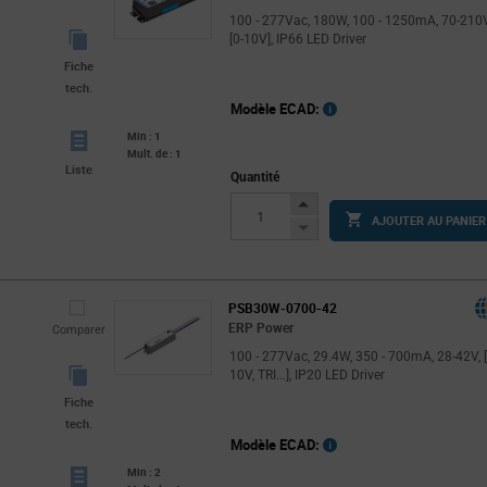
100 - 277Vac, 180W, 100 - 1250mA, 70-210V
[0-10V], IP66 LED Driver
Fiche
tech.
Modèle ECAD:
Min : 1
Mult. de : 1
Liste
Quantité
Increase
AJOUTER AU PANIER
Button
Decrease
Button
PSB30W-0700-42
ERP Power
Comparer
100 - 277Vac, 29.4W, 350 - 700mA, 28-42V, [
10V, TRI...], IP20 LED Driver
Fiche
tech.
Modèle ECAD:
Min : 2