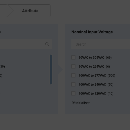
Attributs
e
Nominal Input Voltage
90VAC to 305VAC
(69)
90VAC to 264VAC
439)
(6)
100VAC to 277VAC
0)
(500)
100VAC to 240VAC
(50)
100VAC to 120VAC
)
(10)
r. Pkg
100VAC to 305VAC
(141)
(1)
Réinitialiser
120VAC to 277VAC
)
(96)
120VAC
(1)
176VAC to 305VAC
(1)