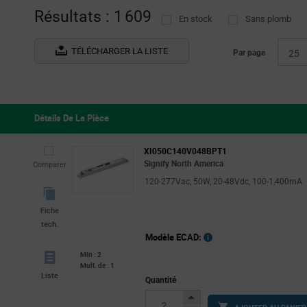
Résultats : 1 609
En stock
Sans plomb
RECOM
(11)
ROHM
(2)
TÉLÉCHARGER LA LISTE
Par page
25
Signify North America
(234)
Silergy
(1)
Détails De La Pièce
XI050C140V048BPT1
Signify North America
Comparer
120-277Vac, 50W, 20-48Vdc, 100-1,400mA
Fiche
tech.
Modèle ECAD:
Min : 2
Mult. de : 1
Liste
Quantité
Increase