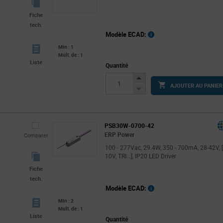
Fiche
tech.
Modèle ECAD:
Min : 1
Mult. de : 1
Liste
Quantité
Increase
AJOUTER AU PANIER
Button
Decrease
Button
PSB30W-0700-42
ERP Power
Comparer
100 - 277Vac, 29.4W, 350 - 700mA, 28-42V, [
10V, TRI...], IP20 LED Driver
Fiche
tech.
Modèle ECAD:
Min : 2
Mult. de : 1
Liste
Quantité