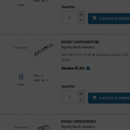
Mult. de : 1
Liste
Quantité
Increase
AJOUTER AU PANIER
Button
Decrease
Button
XI050C150V054BST5M
Signify North America
Comparer
305 VAC 0.21 A 58 W Xitanium Linear LED
Driver
Modèle ECAD:
Min : 2
Mult. de : 1
Liste
Quantité
Increase
AJOUTER AU PANIER
Button
Decrease
Button
XI036C140V054BSD2
Signify North America
Comparer