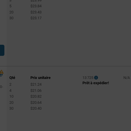
3
$23.99
5
$23.84
20
$23.43
30
$23.17
Qté
Prix unitaire
13 725
N/A
Prêt à expédier!
2
$21.24
0-
4
$21.06
10
$20.82
20
$20.64
30
$20.40