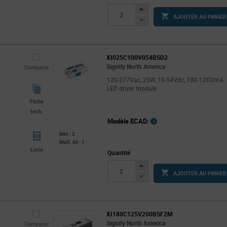
Increase
AJOUTER AU PANIER
Button
Decrease
Button
XI025C100V054BSD2
Signify North America
Comparer
120-277Vac, 25W, 10-54Vdc, 100-1,000mA
LED driver module
Fiche
tech.
Modèle ECAD:
Min : 2
Mult. de : 1
Liste
Quantité
Increase
AJOUTER AU PANIER
Button
Decrease
Button
XI180C125V200BSF2M
Signify North America
Comparer