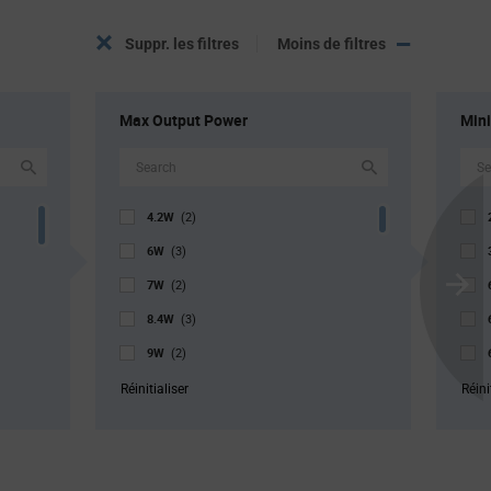
Suppr. les filtres
Moins de filtres
Max Output Power
Min
4.2W
(2)
6W
(3)
7W
(2)
Scroll
8.4W
Next
(3)
9W
(2)
10W
(2)
Réinitialiser
Réini
10.5W
(5)
11.4W
(2)
12W
(8)