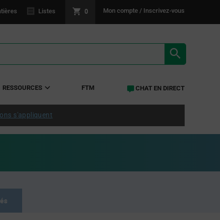
0
Mon compte / Inscrivez-vous
tières
Listes
RÉSULTATS 
RESSOURCES
FTM
CHAT EN DIRECT
ions s'appliquent
tés