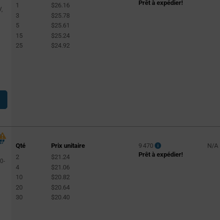
Prêt à expédier!
1
$26.16
,
3
$25.78
5
$25.61
15
$25.24
25
$24.92
Qté
Prix unitaire
9 470
N/A
Prêt à expédier!
2
$21.24
0-
4
$21.06
10
$20.82
20
$20.64
30
$20.40