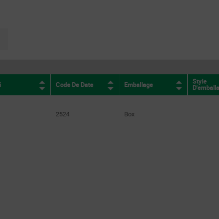
12.6W
(3)
13W
(2)
page.selection.pagination.nextpage
14W
(9)
14.7W
(5)
16.08W
(4)
Style
i
Code De Date
Emballage
D'emball
16.2W
(2)
16.32W
(2)
2524
Box
16.8W
(12)
17.6W
(3)
18.9W
(4)
19.2W
(2)
19.8W
(2)
20W
(3)
20.3W
(2)