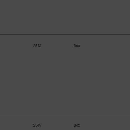
180W
(9)
186W
(5)
186.3W
(3)
187.2W
(7)
192W
(4)
2543
Box
200W
(24)
239.4W
(4)
240W
(46)
240.3W
(3)
241.2W
(4)
264W
(3)
320W
(35)
321W
(3)
321.3W
(5)
2549
Box