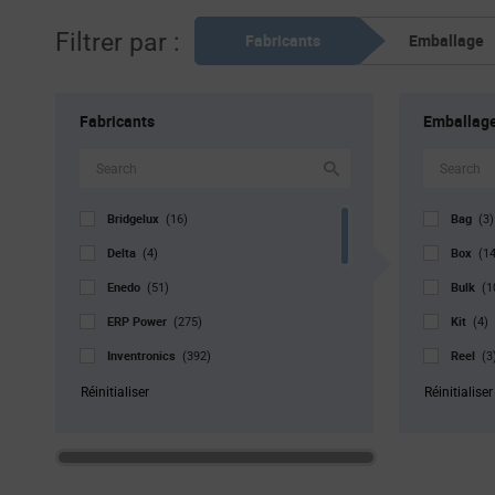
Filtrer par :
Fabricants
Emballage
Fabricants
Emballag
Bridgelux
Bag
(16)
(3)
Delta
Box
(4)
(1
Enedo
Bulk
(51)
(1
ERP Power
Kit
(275)
(4)
Inventronics
Reel
(392)
(3
LEDdynamics
Std. Mf
(8)
Réinitialiser
Réinitialiser
MEAN WELL
Tray
(597)
(9
Monolithic Power Systems
(2)
MOONS' Industries
(16)