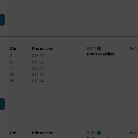
Qté
Prix unitaire
8 517
N/A
Prêt à expédier!
2
$13.69
4
$13.59
15
$13.40
25
$13.33
50
$13.14
Qté
Prix unitaire
8 351
N/A