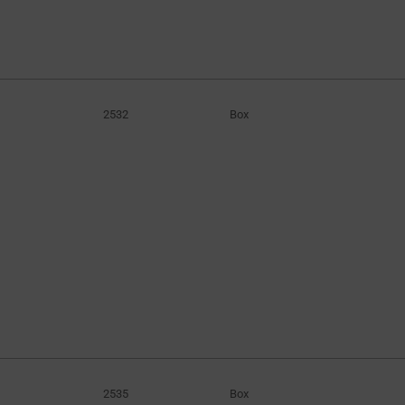
58.8W
(4)
60W
(41)
60.06W
(3)
60.9W
(3)
2532
Box
61W
(3)
62.1W
(5)
65W
(6)
65.1W
(4)
70W
(4)
75W
(19)
81W
(3)
81.6W
(4)
81.9W
(3)
90W
(12)
2535
Box