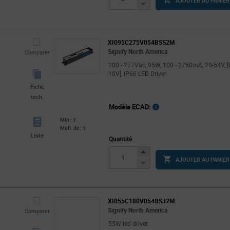
AJOUTER AU PANIER
Button
Decrease
Button
XI095C275V054BSS2M
Signify North America
Comparer
100 - 277Vac, 95W, 100 - 2750mA, 20-54V, [
10V], IP66 LED Driver
Fiche
tech.
Modèle ECAD:
Min : 1
Mult. de : 1
Liste
Quantité
Increase
AJOUTER AU PANIER
Button
Decrease
Button
XI055C180V054BSJ2M
Signify North America
Comparer
55W led driver