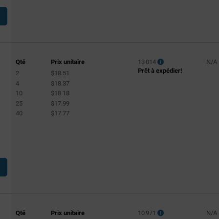
Qté
Prix unitaire
13 014
N/A
Prêt à expédier!
2
$18.51
4
$18.37
10
$18.18
25
$17.99
40
$17.77
Qté
Prix unitaire
10 971
N/A