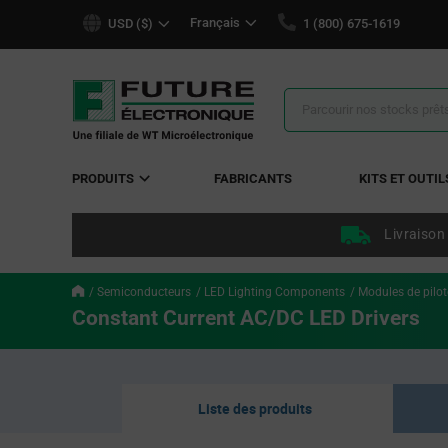
text.skipToContent
text.skipToNavigation
Français
USD ($)
1 (800) 675-1619
Résultats
de
la
recherche
PRODUITS
FABRICANTS
KITS ET OUTIL
Livraison
Semiconducteurs
LED Lighting Components
Modules de pilot
Constant Current AC/DC LED Drivers
Liste des produits