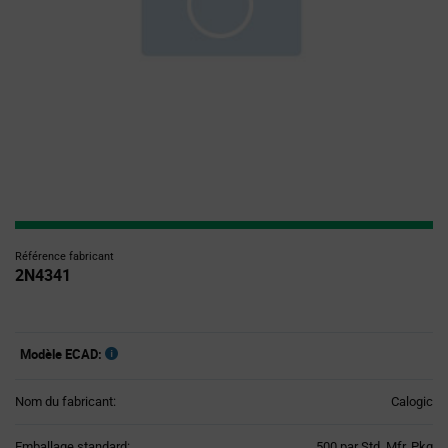
Référence fabricant
2N4341
Modèle ECAD:
Nom du fabricant:
Calogic
Product
Emballage standard:
500 par Std. Mfr. Pkg