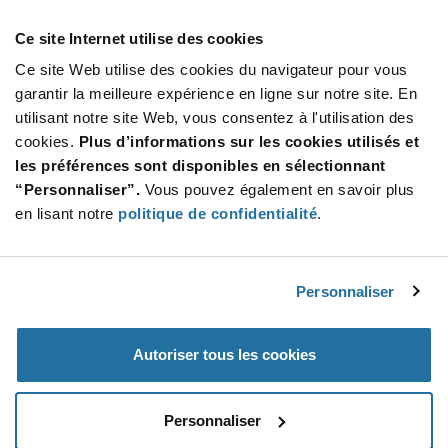
USD
Ce site Internet utilise des cookies
AJOUTER
Ce site Web utilise des cookies du navigateur pour vous
garantir la meilleure expérience en ligne sur notre site. En
utilisant notre site Web, vous consentez à l'utilisation des
Quantité
Prix unitaire
cookies.
Plus d’informations sur les cookies utilisés et
les préférences sont disponibles en sélectionnant
500+
$6.83
“Personnaliser”.
Vous pouvez également en savoir plus
en lisant notre
politique de confidentialité
.
Product
Emballages disponibles
Variant
Information
section
Std. Mfr. Pkg
Personnaliser
Qté: 500+ / Prix unitaire: $6.83 / Stock: 0
Autoriser tous les cookies
Product
Specification
Calogic 2N4341 - Spécifications du produit
Section
Personnaliser