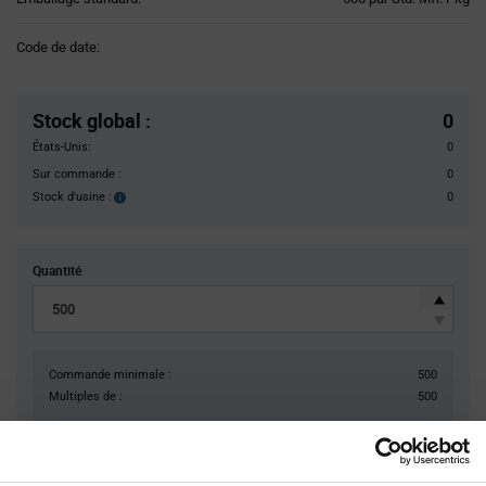
Variant
Information
Code de date:
section
Pricing
Section
Stock global
:
0
États-Unis:
0
Sur commande :
0
Stock d'usine :
0
Stock
d'usine :
Quantité
Commande minimale :
500
Multiples de :
500
Total
3 415,00 $