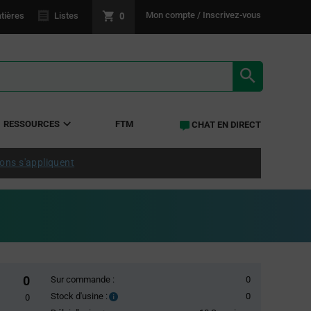
0
Mon compte / Inscrivez-vous
tières
Listes
RÉSULTATS 
RESSOURCES
FTM
CHAT EN DIRECT
ions s'appliquent
0
Sur commande :
0
Stock d'usine :
0
Stock
0
d'usine :