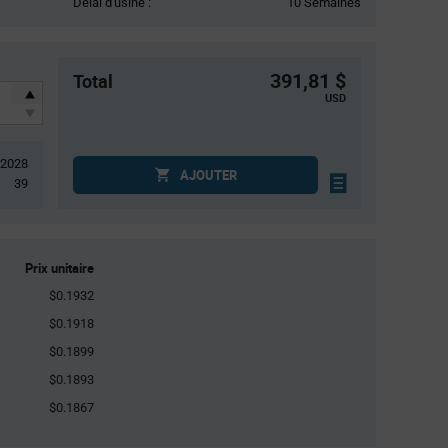
Délai d'usine :
10 Semaines
391,81 $
Total
USD
2028
AJOUTER
39
Prix unitaire
$0.1932
$0.1918
$0.1899
$0.1893
$0.1867