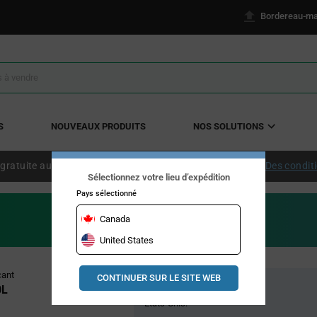
Bordereau-ma
S
NOUVEAUX PRODUITS
NOS SOLUTIONS
 gratuite aux États-Unis continentaux à partir de 50 $ US.
Des condit
Sélectionnez votre lieu d’expédition
Pays sélectionné
Canada
United States
Pricing
cant
CONTINUER SUR LE SITE WEB
Stock global
Section
0L
États-Unis: