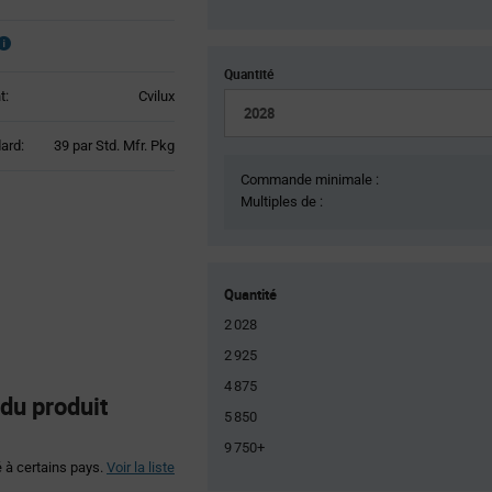
Quantité
t:
Cvilux
Product
ard:
39 par Std. Mfr. Pkg
Variant
Commande minimale :
Information
Multiples de :
section
Quantité
2 028
2 925
4 875
du produit
5 850
9 750+
é à certains pays.
Voir la liste