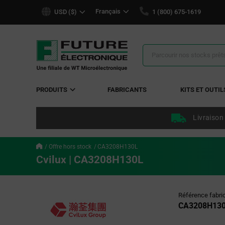
text.skipToContent
text.skipToNavigation
Français
USD ($)
1 (800) 675-1619
Résultats
de
la
recherche
PRODUITS
FABRICANTS
KITS ET OUTIL
Livraison
Offre hors stock
CA3208H130L
Cvilux | CA3208H130L
Référence fabri
CA3208H13