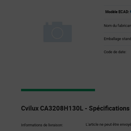
Modèle ECAD:
Nom du fabrican
Emballage stand
Code de date:
Product
Specification
Cvilux CA3208H130L - Spécifications 
Section
L'article ne peut être envoy
Informations de livraison: