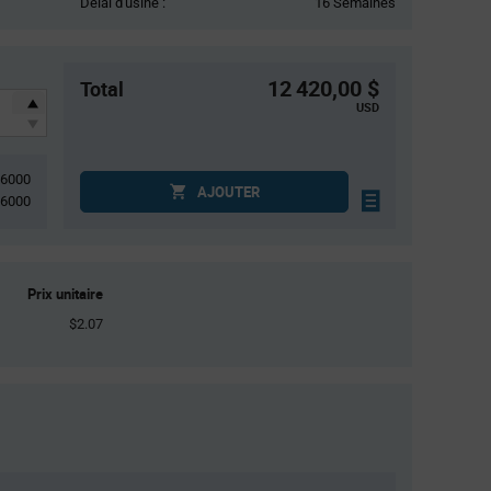
Délai d'usine :
16 Semaines
12 420,00 $
Total
USD
6000
AJOUTER
6000
Prix unitaire
$2.07