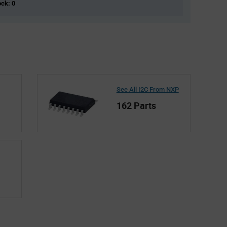
ock: 0
See All I2C From NXP
162 Parts