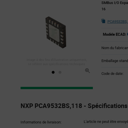
SMBus I/O Expa
16
PCA9532BS,1
Modèle ECAD:
Nom du fabrican
Image à des fins d'illustration uniquement,
Emballage stand
se référer aux spécifications techniques
Code de date:
Product
Specification
NXP PCA9532BS,118 - Spécifications 
Section
L'article ne peut être envoy
Informations de livraison: