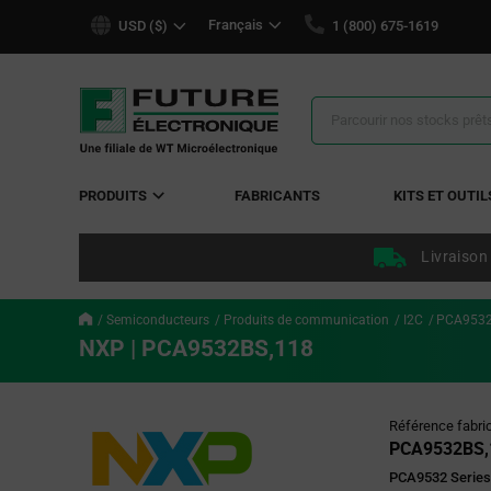
text.skipToContent
text.skipToNavigation
Français
USD ($)
1 (800) 675-1619
Résultats
de
la
recherche
PRODUITS
FABRICANTS
KITS ET OUTIL
Livraison
Semiconducteurs
Produits de communication
I2C
PCA9532
NXP | PCA9532BS,118
Référence fabri
PCA9532BS,
PCA9532 Series 