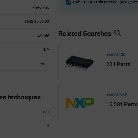
Qté: 6 000+ / Prix unitaire: $2.07 / St
Pays-Bas
8542.39.00.90
Related Searches
EAR99
N/A
See All I2C
231 Parts
Actif
See All NXP
es techniques
13,501 Parts
I2C
16