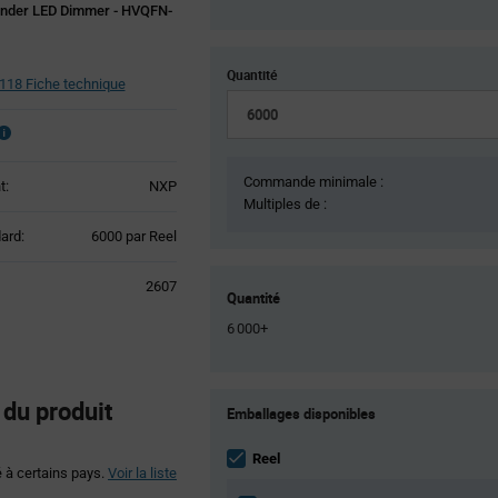
nder LED Dimmer - HVQFN-
Quantité
18 Fiche technique
Commande minimale :
t:
NXP
Multiples de :
Product
ard:
6000 par Reel
Variant
Information
2607
section
Quantité
6 000+
Product
du produit
Emballages disponibles
Variant
Information
section
Reel
é à certains pays.
Voir la liste