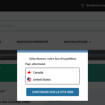
Bordereau-ma
S
NOUVEAUX PRODUITS
NOS SOLUTIONS
 gratuite aux États-Unis continentaux à partir de 50 $ US.
Des condit
Sélectionnez votre lieu d’expédition
Pays sélectionné
R
Canada
United States
Pricing
cant
CONTINUER SUR LE SITE WEB
Stock global
Section
États-Unis:
rs IND. & POWER CONV.