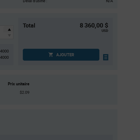
Délai d'usine :
N/A
8 360,00 $
Total
USD
4000
AJOUTER
4000
Prix unitaire
$2.09