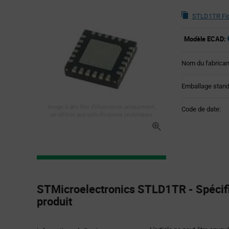
STLD1TR Fic
Modèle ECAD:
Nom du fabrican
Emballage stand
Image à des fins d'illustration uniquement,
Code de date:
se référer aux spécifications techniques
Product
Specification
STMicroelectronics STLD1TR - Spécifi
Section
produit