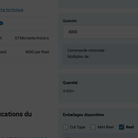
he technique
Quantité
t:
STMicroelectronics
Commande minimale :
Product
ard:
4000 par Reel
Multiples de :
Variant
Information
section
Quantité
4 000+
Product
cations du
Emballages disponibles
Variant
Information
section
Cut Tape
Mini Reel
Reel