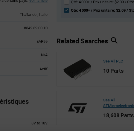
é à certains pays.
Voir la liste
Qté: 4 000+ / Prix unitaire: $2.09 / Sto
Qté: 4 000+ / Prix unitaire: $2.09 / St
Thaïlande
Italie
8542.39.00.10
Related Searches
EAR99
N/A
See All PLC
Actif
10 Parts
éristiques
See All
STMicroelectroni
18,608 Parts
8V to 18V