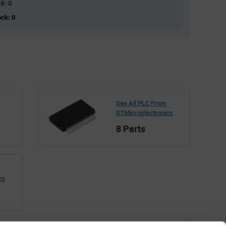
ck: 0
ock: 0
See All PLC From
STMicroelectronics
8 Parts
cs