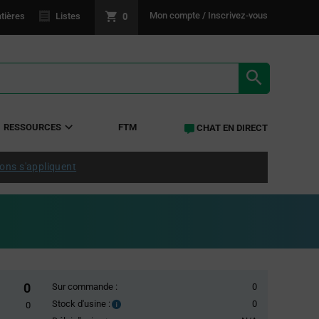
0
Mon compte / Inscrivez-vous
tières
Listes
RÉSULTATS 
RESSOURCES
FTM
CHAT EN DIRECT
ions s'appliquent
0
Sur commande :
0
Stock d'usine :
0
Stock
0
d'usine :