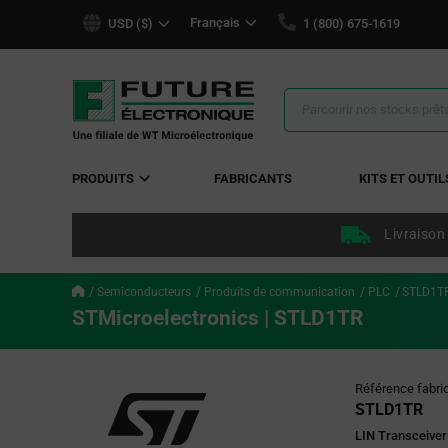
text.skipToContent
text.skipToNavigation
Français
USD ($)
1 (800) 675-1619
Résultats
de
la
recherche
PRODUITS
FABRICANTS
KITS ET OUTIL
Livraison
Semiconducteurs
Produits de communication
PLC
STLD1T
STMicroelectronics | STLD1TR
Référence fabri
STLD1TR
LIN Transceive