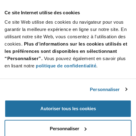
Product
Ce site Internet utilise des cookies
Emballages disponibles
Variant
Information
Ce site Web utilise des cookies du navigateur pour vous
section
Cut Tape
Mini Reel
Reel
garantir la meilleure expérience en ligne sur notre site. En
utilisant notre site Web, vous consentez à l'utilisation des
Qté: 60 000+ / Prix unitaire: $0.0145 / Stock: 0
cookies.
Plus d’informations sur les cookies utilisés et
Qté: 3 000+ / Prix unitaire: $0.0145 / Stock: 615 000
les préférences sont disponibles en sélectionnant
Qté: 3 000+ / Prix unitaire: $0.0145 / Stock: 15 966 000
“Personnaliser”.
Vous pouvez également en savoir plus
Qté: 3 000+ / Prix unitaire: $0.0145 / Stock: 489 000
en lisant notre
politique de confidentialité
.
Product
onsemi MMBT5551LT1G - Caractéristiques
Specification
Section
techniques
Personnaliser
Fonctionnalités et applications
Autoriser tous les cookies
onsemi MMBT5551LT1G - Spécifications du produit
Personnaliser