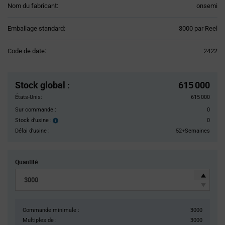
Nom du fabricant:
onsemi
Product
Emballage standard:
3000 par Reel
Variant
Information
Code de date:
2422
section
Pricing
Section
Stock global
:
615 000
États-Unis:
615 000
Sur commande :
0
Stock d'usine :
0
Stock
d'usine :
Délai d'usine :
52+Semaines
Quantité
Commande minimale :
3000
Multiples de :
3000