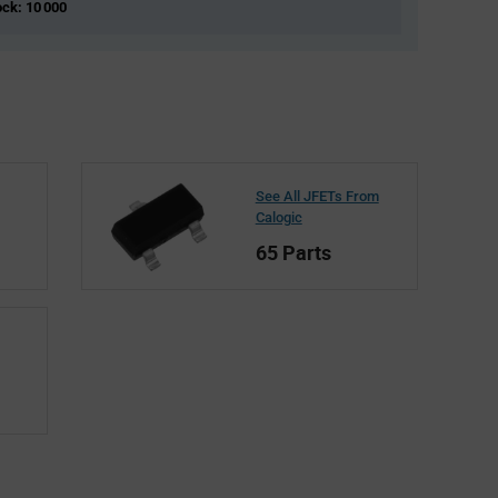
tock: 10 000
See All JFETs From
Calogic
65 Parts