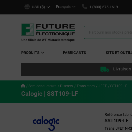
text.skipToContent
text.skipToNavigation
Français
USD ($)
1 (800) 675-1619
Résultats
de
la
recherche
PRODUITS
FABRICANTS
KITS ET OUTIL
Livraison
Semiconducteurs
Discrets
Transistors
JFET
SST109-LF
Calogic | SST109-LF
Référence fabri
SST109-LF
Trans JFET N-C