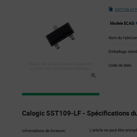
SST109-LF F
Modèle ECAD:
Nom du fabrican
Emballage stand
Image à des fins d'illustration uniquement,
Code de date:
se référer aux spécifications techniques
Product
Specification
Calogic SST109-LF - Spécifications du
Section
L'article ne peut être envoy
Informations de livraison: