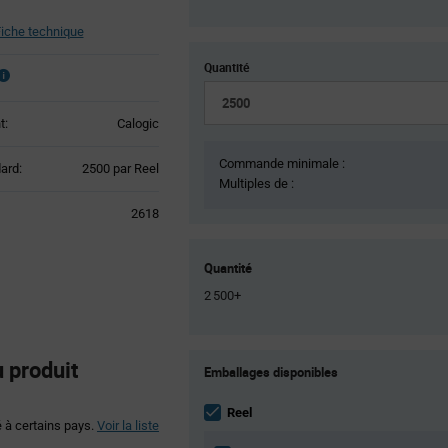
iche technique
Quantité
t:
Calogic
Commande minimale :
Product
ard:
2500 par Reel
Multiples de :
Variant
Information
2618
section
Quantité
2 500+
Product
 produit
Emballages disponibles
Variant
Information
section
Reel
é à certains pays.
Voir la liste