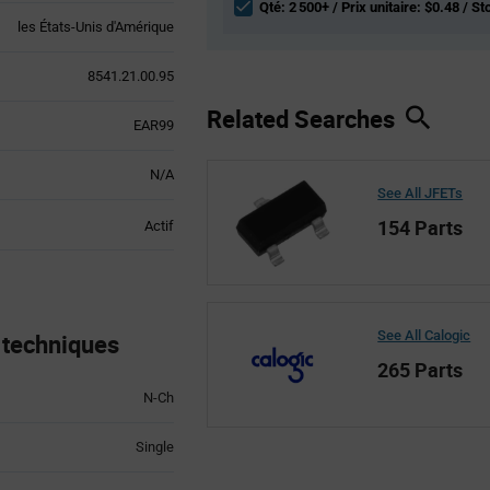
Qté: 2 500+ / Prix unitaire: $0.48 / S
les États-Unis d'Amérique
8541.21.00.95
Related Searches
EAR99
N/A
See All JFETs
154 Parts
Actif
See All Calogic
 techniques
265 Parts
N-Ch
Single