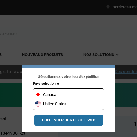
Bordereau-ma
S
NOUVEAUX PRODUITS
NOS SOLUTIONS
 gratuite aux États-Unis continentaux à partir de 50 $ US.
Des condit
Sélectionnez votre lieu d’expédition
Pays sélectionné
Canada
United States
Pricing
cant
CONTINUER SUR LE SITE WEB
Stock global
1
Section
États-Unis:
H 3-Pin SOT-23