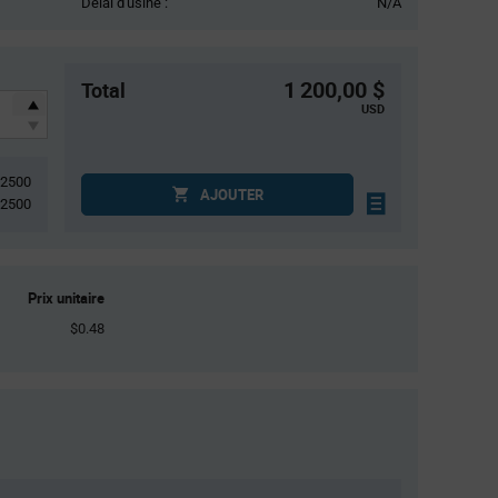
Délai d'usine :
N/A
1 200,00 $
Total
USD
2500
AJOUTER
2500
Prix unitaire
$0.48