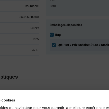
Roumanie
300+
8536.69.80.00
Product
Emballages disponibles
Variant
EAR99
Information
section
Bag
N/A
Qté: 10+ / Prix unitaire: $1.84 / Stock
Actif
stiques
Base
es cookies
White
okies du navigateur pour vous garantir la meilleure expérience en