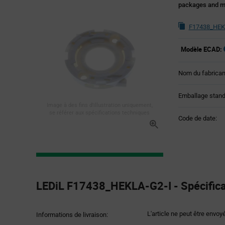
packages and m
F17438_HEKL
Modèle ECAD:
Nom du fabrican
Emballage stand
Image à des fins d'illustration uniquement,
se référer aux spécifications techniques
Code de date:
Product
Specification
LEDiL F17438_HEKLA-G2-I - Spécificat
Section
L'article ne peut être envoy
Informations de livraison: