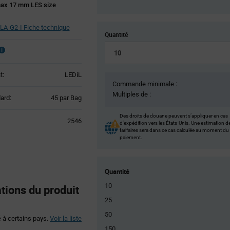
ax 17 mm LES size
A-G2-I Fiche technique
Quantité
t:
LEDiL
Commande minimale :
Multiples de :
Product
ard:
45 par Bag
Variant
Information
Des droits de douane peuvent s’appliquer en cas
2546
d’expédition vers les États-Unis. Une estimation d
section
tarifaires sera dans ce cas calculée au moment du
paiement.
Quantité
10
ions du produit
25
50
é à certains pays.
Voir la liste
150