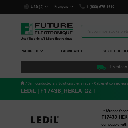
text.skipToContent
text.skipToNavigation
Français
USD ($)
1 (800) 675-1619
Résultats
de
la
recherche
PRODUITS
FABRICANTS
KITS ET OUTIL
Livraison
Semiconducteurs
Solutions d'éclairage
Câbles et connecteur
LEDiL | F17438_HEKLA-G2-I
Référence fabri
F17438_HEK
compatible with