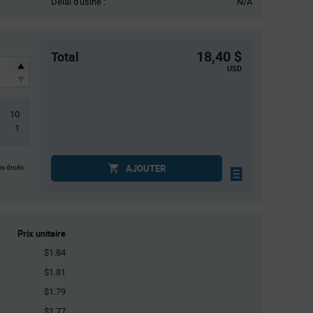
Délai d'usine :
N/A
18,40 $
Total
USD
10
1
AJOUTER
es droits
Prix unitaire
$1.84
$1.81
$1.79
$1.77