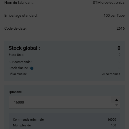
Nom du fabricant:
STMicroelectronics
Product
Emballage standard:
100 par Tube
Variant
Information
Code de date:
2616
section
Pricing
Section
Stock global
:
0
États-Unis:
0
Sur commande :
0
Stock d'usine :
0
Stock
d'usine :
Délai d'usine :
20 Semaines
Quantité
Commande minimale :
16000
Multiples de :
100