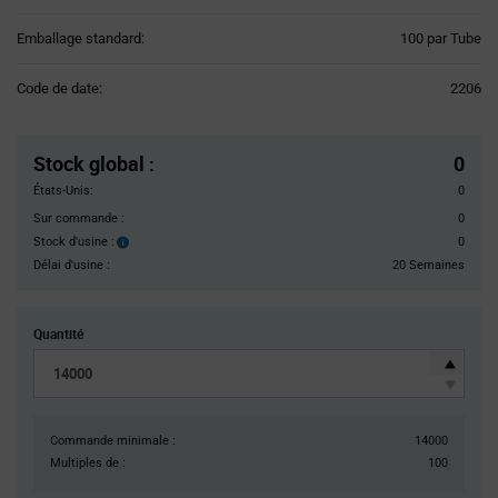
Product
Emballage standard:
100 par Tube
Variant
Information
Code de date:
2206
section
Pricing
Section
Stock global
:
0
États-Unis:
0
Sur commande :
0
Stock d'usine :
0
Stock
d'usine :
Délai d'usine :
20 Semaines
Quantité
Commande minimale :
14000
Multiples de :
100