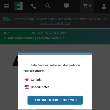
text.skipToContent
text.skipToNavigation
LABEL.GLOBAL.HEADER.MENU
0
LABEL.GLOBAL.HEADER.LOGO
Livraison gratuite aux États-Unis continentaux à partir de 50 $ US.
Des
conditions s'appliquent
...
...
...
....
NVSRAM
M24C04-WMN6P
STMicroelectronics | M24C04-WMN6P
Sélectionnez votre lieu d’expédition
Pays sélectionné
Canada
United States
CONTINUER SUR LE SITE WEB