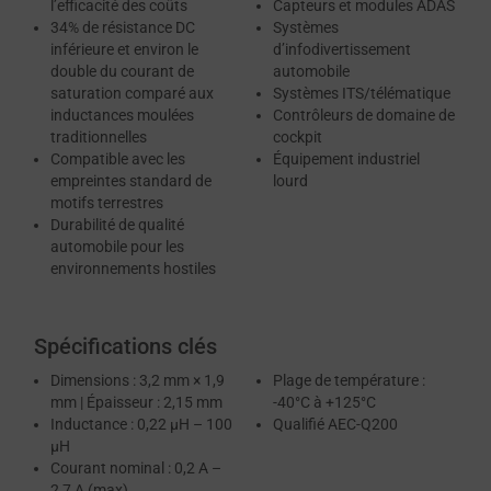
l’efficacité des coûts
Capteurs et modules ADAS
34% de résistance DC
Systèmes
inférieure et environ le
d’infodivertissement
double du courant de
automobile
saturation comparé aux
Systèmes ITS/télématique
inductances moulées
Contrôleurs de domaine de
traditionnelles
cockpit
Compatible avec les
Équipement industriel
empreintes standard de
lourd
motifs terrestres
Durabilité de qualité
automobile pour les
environnements hostiles
Spécifications clés
Dimensions : 3,2 mm × 1,9
Plage de température :
mm | Épaisseur : 2,15 mm
-40°C à +125°C
Inductance : 0,22 μH – 100
Qualifié AEC-Q200
μH
Courant nominal : 0,2 A –
2,7 A (max)