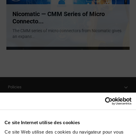
Nicomatic — CMM Series of Micro
Connecto...
The CMM series of micro connectors from Nicomatic gives
an expans
...
Policies
Our Company
Customer Care
Stay Connected!
Ce site Internet utilise des cookies
Ce site Web utilise des cookies du navigateur pour vous