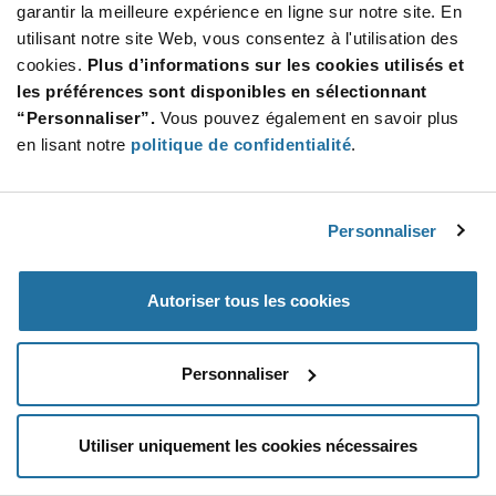
garantir la meilleure expérience en ligne sur notre site. En
utilisant notre site Web, vous consentez à l'utilisation des
SUBSCRIBE TO OUR NEWSLETTER
cookies.
Plus d’informations sur les cookies utilisés et
Be at the Forefront of New Technology Innovations
les préférences sont disponibles en sélectionnant
subscribe
SUBSCRIBE
“Personnaliser”.
Vous pouvez également en savoir plus
button
en lisant notre
politique de confidentialité
.
Personnaliser
© 2026 Future Electronics. All rights reserved.
Privacy
|
Terms & Conditions
|
Terms of Use
|
Accessibility
Autoriser tous les cookies
Personnaliser
Utiliser uniquement les cookies nécessaires