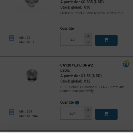
À partir de : $0.835 (USD)
Stock global: 638
LUXEON Rebel 20 mm Narrow Beam Optic
Quantité
Increase
Min : 25
Button
Decrease
Mult. de : 1
Button
CA12079_HEIDI-W2
LEDiL
À partir de : $1.53 (USD)
Stock global: 612
HEIDI Series 1 Position Ø 21.6 x 12 mm 48°
Round Clear Assembly
More
Quantité
Info
Increase
Min : 204
Button
Decrease
Mult. de : 204
Button