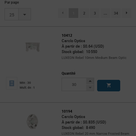
Par page
(current)
1
2
3
...
34
page.se
25
10412
Carclo Optics
À partir de : $0.64 (USD)
Stock global: 10 550
LUXEON Rebel 10mm Medium Beam Optic
Quantité
Increase
Min : 30
Button
Decrease
Mult. de : 1
Button
10194
Carclo Optics
À partir de : $0.835 (USD)
Stock global: 8 490
LUXEON Rebel 20 mm Narrow Frosted Beam