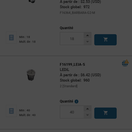
À partir de : $2.53 (USD)
Stock global: 972
F16364_BARBARA-G2-M
Quantité
Increase
Min : 18
Button
Decrease
Mult. de : 18
Button
F16199_LEIA-S
LEDiL
À partir de : $6.42 (USD)
Stock global: 960
2 [Standard]
More
Quantité
Info
Increase
Min : 40
Button
Decrease
Mult. de : 40
Button