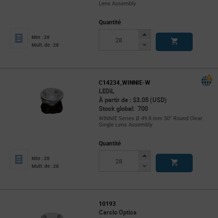
Lens Assembly
Quantité
Increase
Min : 28
Button
Decrease
Mult. de : 28
Button
C14234_WINNIE-W
LEDiL
À partir de : $3.05 (USD)
Stock global: 700
WINNIE Series Ø 49.8 mm 50° Round Clear
Single Lens Assembly
Quantité
Increase
Min : 28
Button
Decrease
Mult. de : 28
Button
10193
Carclo Optics