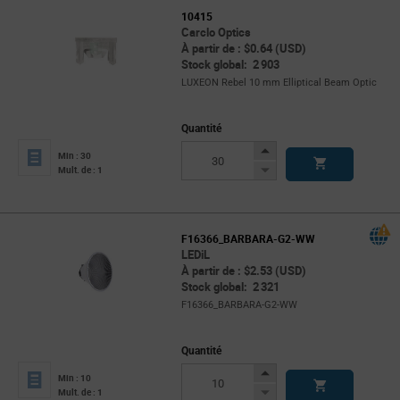
10415
Carclo Optics
À partir de : $0.64 (USD)
Stock global: 2 903
LUXEON Rebel 10 mm Elliptical Beam Optic
Quantité
Increase
Min : 30
Button
Decrease
Mult. de : 1
Button
F16366_BARBARA-G2-WW
LEDiL
À partir de : $2.53 (USD)
Stock global: 2 321
F16366_BARBARA-G2-WW
Quantité
Increase
Min : 10
Button
Decrease
Mult. de : 1