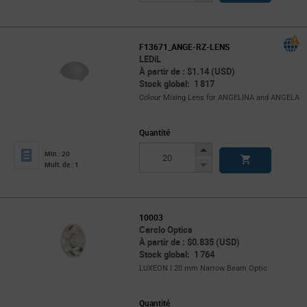
Button
F13671_ANGE-RZ-LENS
LEDiL
À partir de : $1.14 (USD)
Stock global: 1 817
Colour Mixing Lens for ANGELINA and ANGELA
Quantité
Increase
Min : 20
Button
Decrease
Mult. de : 1
Button
10003
Carclo Optics
À partir de : $0.835 (USD)
Stock global: 1 764
LUXEON I 20 mm Narrow Beam Optic
Quantité