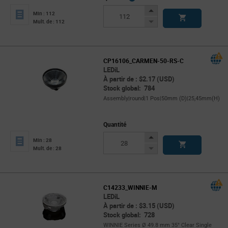
Info
Increase
Min : 112
Button
Decrease
Mult. de : 112
Button
CP16106_CARMEN-50-RS-C
LEDiL
À partir de : $2.17 (USD)
Stock global: 784
Assembly|round|1 Pos|50mm (D)|25,45mm(H)
Quantité
Increase
Min : 28
Button
Decrease
Mult. de : 28
Button
C14233_WINNIE-M
LEDiL
À partir de : $3.15 (USD)
Stock global: 728
WINNIE Series Ø 49.8 mm 35° Clear Single