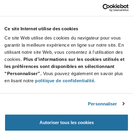
F16048_LINNEA-UP
LEDiL
À partir de : $3.55 (USD)
Stock global: 591
Ce site Internet utilise des cookies
Lens|rectang|22 Pos|mm (D)|mm(H)
Ce site Web utilise des cookies du navigateur pour vous
Quantité
garantir la meilleure expérience en ligne sur notre site. En
Increase
utilisant notre site Web, vous consentez à l'utilisation des
Min : 10
Button
Decrease
Mult. de : 1
cookies.
Plus d’informations sur les cookies utilisés et
Button
les préférences sont disponibles en sélectionnant
“Personnaliser”.
Vous pouvez également en savoir plus
F360L-3C-S
en lisant notre
politique de confidentialité
.
Fraen
À partir de : $0.65 (USD)
Stock global: 500
Cool White Square 11 mm 360° Side Emitting
Personnaliser
Lens For Rebel & Rebel ES Leds
Quantité
Autoriser tous les cookies
Increase
Min : 500
Button
Decrease
Mult. de : 500