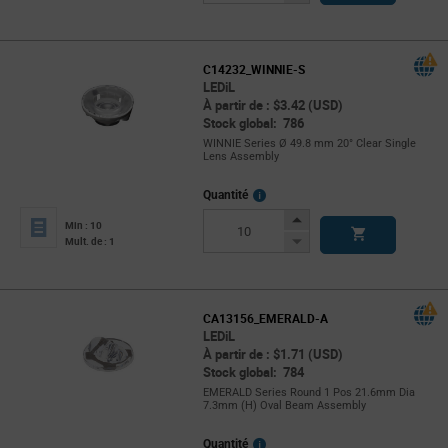
Button
C14232_WINNIE-S
LEDiL
À partir de : $3.42 (USD)
Stock global: 786
WINNIE Series Ø 49.8 mm 20° Clear Single
Lens Assembly
More
Quantité
Info
Increase
Min : 10
Button
Decrease
Mult. de : 1
Button
CA13156_EMERALD-A
LEDiL
À partir de : $1.71 (USD)
Stock global: 784
EMERALD Series Round 1 Pos 21.6mm Dia
7.3mm (H) Oval Beam Assembly
More
Quantité