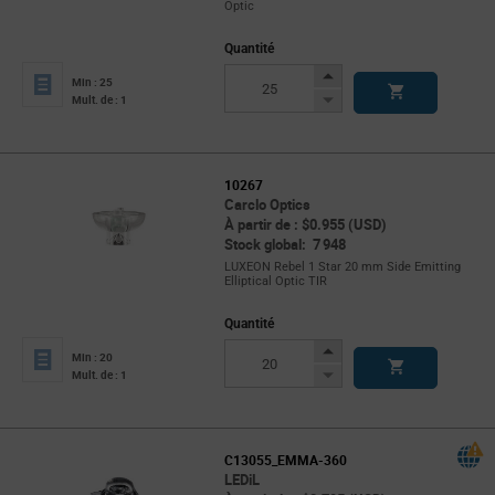
Optic
Quantité
Increase
Min : 25
Button
Decrease
Mult. de : 1
Button
10267
Carclo Optics
À partir de : $0.955 (USD)
Stock global: 7 948
LUXEON Rebel 1 Star 20 mm Side Emitting
Elliptical Optic TIR
Quantité
Increase
Min : 20
Button
Decrease
Mult. de : 1
Button
C13055_EMMA-360
LEDiL