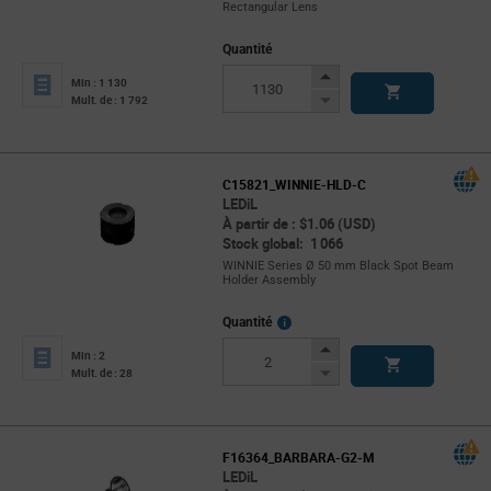
Rectangular Lens
Quantité
Increase
Min : 1 130
Button
Decrease
Mult. de : 1 792
Button
C15821_WINNIE-HLD-C
LEDiL
À partir de : $1.06 (USD)
Stock global: 1 066
WINNIE Series Ø 50 mm Black Spot Beam
Holder Assembly
More
Quantité
Info
Increase
Min : 2
Button
Decrease
Mult. de : 28
Button
F16364_BARBARA-G2-M
LEDiL