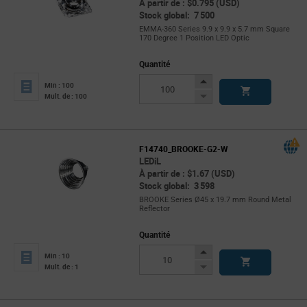
À partir de : $0.795 (USD)
Stock global: 7 500
EMMA-360 Series 9.9 x 9.9 x 5.7 mm Square
170 Degree 1 Position LED Optic
Quantité
Increase
Min : 100
Button
Decrease
Mult. de : 100
Button
F14740_BROOKE-G2-W
LEDiL
À partir de : $1.67 (USD)
Stock global: 3 598
BROOKE Series Ø45 x 19.7 mm Round Metal
Reflector
Quantité
Increase
Min : 10
Button
Decrease
Mult. de : 1
Button