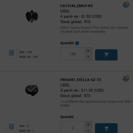
CA13546_EMILY-RS
LEDiL
À partir de : $1.53 (USD)
Stock global: 910
EMILY Series Round 1 Pos 26mm Dia 14.6mm
(H) Real Spot Beam Assembly
More
Quantité
Info
Increase
Min : 130
Button
Decrease
Mult. de : 130
Button
FN16441_STELLA-G2-T3
LEDiL
À partir de : $11.29 (USD)
Stock global: 873
1 Led 90mm Dia Asymmetrical Socket ens With
Holder
Quantité
Increase
Min : 2
Button
Decrease
Mult. de : 1