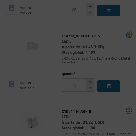
Increase
Min : 25
Button
Decrease
Mult. de : 1
Button
F14738_BROOKE-G2-S
LEDiL
À partir de : $1.48 (USD)
Stock global: 1 193
BROOKE Series Ø 45 x 19.7 mm Round Metal
Reflector
Quantité
Increase
Min : 15
Button
Decrease
Mult. de : 1
Button
C10946_FLARE-B
LEDiL
À partir de : $1.82 (USD)
Stock global: 1 130
FLARE-B Series 29 x 23 x 12.69 mm 1 Position