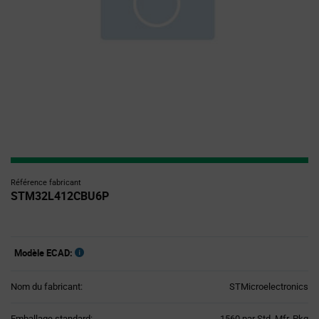
Référence fabricant
STM32L412CBU6P
Modèle ECAD:
Nom du fabricant:
STMicroelectronics
Product
Emballage standard:
1560 par Std. Mfr. Pkg