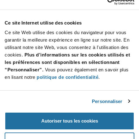
Total
3 104,40 $
USD
AJOUTER
Ce site Internet utilise des cookies
Ce site Web utilise des cookies du navigateur pour vous
garantir la meilleure expérience en ligne sur notre site. En
utilisant notre site Web, vous consentez à l'utilisation des
Quantité
Prix unitaire
cookies.
Plus d’informations sur les cookies utilisés et
1 560+
$1.99
les préférences sont disponibles en sélectionnant
“Personnaliser”.
Vous pouvez également en savoir plus
Product
en lisant notre
politique de confidentialité
.
Emballages disponibles
Variant
Information
section
Std. Mfr. Pkg
Personnaliser
Qté: 1 560+ / Prix unitaire: $1.99 / Stock: 0
Product
Autoriser tous les cookies
Specification
STMicroelectronics STM32L412CBU6P - Spécificatio
Section
du produit