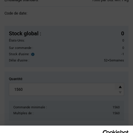
Variant
Information
Code de date:
section
Pricing
Section
Stock global
:
0
États-Unis:
0
Sur commande :
0
Stock d'usine :
-1
Stock
d'usine :
Délai d'usine :
52+Semaines
Quantité
Commande minimale :
1560
Multiples de :
1560