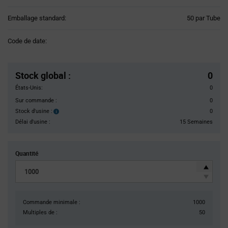
Product
Emballage standard:
50 par Tube
Variant
Information
Code de date:
section
Pricing
Section
Stock global
:
0
États-Unis:
0
Sur commande :
0
Stock d'usine :
0
Stock
d'usine :
Délai d'usine :
15 Semaines
Quantité
Commande minimale :
1000
Multiples de :
50