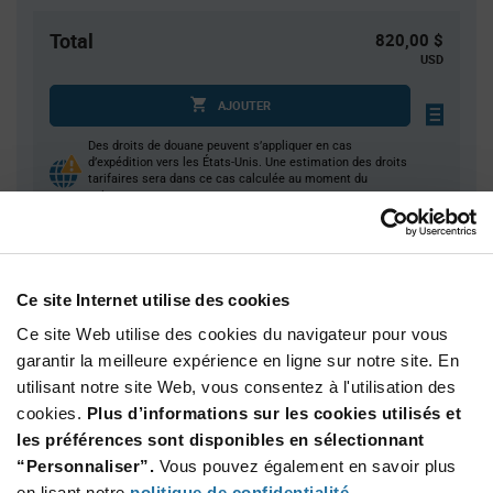
Total
820,00 $
USD
AJOUTER
Des droits de douane peuvent s’appliquer en cas
d’expédition vers les États-Unis. Une estimation des droits
tarifaires sera dans ce cas calculée au moment du
paiement.
Quantité
Prix unitaire
Ce site Internet utilise des cookies
50
$0.865
Ce site Web utilise des cookies du navigateur pour vous
200
$0.84
garantir la meilleure expérience en ligne sur notre site. En
750
$0.82
utilisant notre site Web, vous consentez à l'utilisation des
1 250
$0.81
cookies.
Plus d’informations sur les cookies utilisés et
les préférences sont disponibles en sélectionnant
2 500+
$0.785
“Personnaliser”.
Vous pouvez également en savoir plus
en lisant notre
politique de confidentialité
.