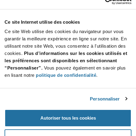
Total
USD
AJOUTER
Ce site Internet utilise des cookies
Ce site Web utilise des cookies du navigateur pour vous
garantir la meilleure expérience en ligne sur notre site. En
utilisant notre site Web, vous consentez à l'utilisation des
Quantité
Prix unitaire
cookies.
Plus d’informations sur les cookies utilisés et
250+
$48.44
les préférences sont disponibles en sélectionnant
“Personnaliser”.
Vous pouvez également en savoir plus
Product
en lisant notre
politique de confidentialité
.
Emballages disponibles
Variant
Information
section
Reel
Personnaliser
Qté: 250+ / Prix unitaire: $48.44 / Stock: 0
Product
Autoriser tous les cookies
Specification
Luminus Devices XFM-5050-UV-D130-GB270-
Section
00 - Spécifications du produit