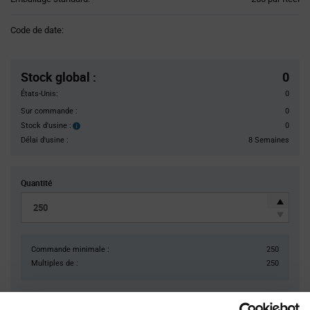
Variant
Information
Code de date:
section
Pricing
Section
Stock global
:
0
États-Unis:
0
Sur commande :
0
Stock d'usine :
0
Stock
d'usine :
Délai d'usine :
8 Semaines
Quantité
Commande minimale :
250
Multiples de :
250
12 110,00 $