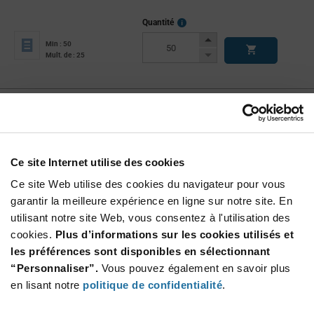
More
Quantité
Info
Increase
Min : 50
Button
Decrease
Mult. de : 25
Button
OPF2412
TT Electronics - Optek Technology
À partir de : $13.54 (USD)
Stock global: 0
Ce site Internet utilise des cookies
OFP Series 5 MBd 7 V 850 nm Wavelength Fiber
Optic Receiver
Ce site Web utilise des cookies du navigateur pour vous
More
Quantité
garantir la meilleure expérience en ligne sur notre site. En
Info
Increase
utilisant notre site Web, vous consentez à l'utilisation des
Min : 38
Button
Decrease
Mult. de : 8
cookies.
Plus d’informations sur les cookies utilisés et
Button
les préférences sont disponibles en sélectionnant
“Personnaliser”.
Vous pouvez également en savoir plus
OPF2412T
en lisant notre
politique de confidentialité
.
TT Electronics - Optek Technology
À partir de : $17.32 (USD)