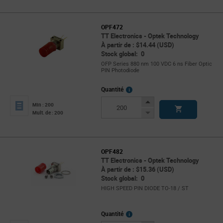
OPF472
TT Electronics - Optek Technology
À partir de : $14.44 (USD)
Stock global: 0
OFP Series 880 nm 100 VDC 6 ns Fiber Optic
PIN Photodiode
More
Quantité
Info
Increase
Min : 200
Button
Decrease
Mult. de : 200
Button
OPF482
TT Electronics - Optek Technology
À partir de : $15.36 (USD)
Stock global: 0
HIGH SPEED PIN DIODE TO-18 / ST
More
Quantité