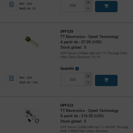
Info
Increase
Min : 200
Button
Decrease
Mult. de : 25
Button
OPF520
TT Electronics - Optek Technology
À partir de : $7.09 (USD)
Stock global: 0
OFP Series 5 Mbps 840 nm 7 V Through Hole
Fiber Optic Receiver TO-18
More
Quantité
Info
Increase
Min : 200
Button
Decrease
Mult. de : 100
Button
OPF522
TT Electronics - Optek Technology
À partir de : $18.35 (USD)
Stock global: 0
OFP Series 5 MBd 840 nm 7 V 40-DIP Through
Hole 5 MBd Fiber Optic Receiver