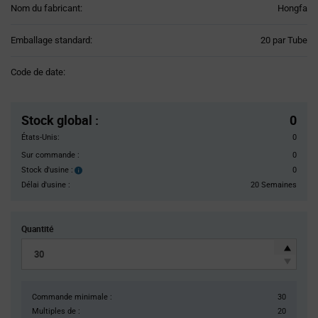
Nom du fabricant:
Hongfa
Product
Emballage standard:
20 par Tube
Variant
Information
Code de date:
section
Pricing
Section
Stock global
:
0
États-Unis:
0
Sur commande :
0
Stock d'usine :
0
Stock
d'usine :
Délai d'usine :
20 Semaines
Quantité
Commande minimale :
30
Multiples de :
20