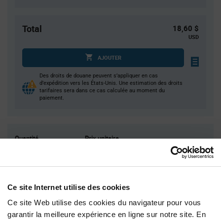
Total
18,60 $
USD
AJOUTER
Des droits de douane peuvent s’appliquer en cas
d’expédition vers les États-Unis. Une estimation des droits
tarifaires sera dans ce cas calculée au moment du
paiement.
Quantité
Prix unitaire
30
$0.62
75
$0.605
150
$0.595
Ce site Internet utilise des cookies
400
$0.585
Ce site Web utilise des cookies du navigateur pour vous
1 000+
$0.56
garantir la meilleure expérience en ligne sur notre site. En