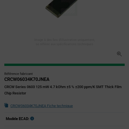
Image à des fins d'illustration uniquement,
se référer aux spécifications techniques
Référence fabricant
CRCW06034K70JNEA
CRCW Series 0603 125 mW 4.7 kOhm ±5 % ±200 ppm/K SMT Thick Film
Chip Resistor
CRCW06034K70JNEA Fiche technique
Modèle ECAD: