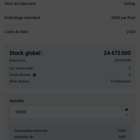
Nom du fabricant:
Vishay
Product
Emballage standard:
5000 par Reel
Variant
Information
Code de date:
2343
section
Pricing
Section
Stock global
:
24 475 000
États-Unis:
24 475 000
Sur commande :
0
Stock d'usine :
0
Stock
d'usine :
Délai d'usine :
12 Semaines
Quantité
Commande minimale :
15000
Multiples de :
5000