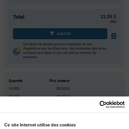
Total
22,50 $
USD
AJOUTER
Des droits de douane peuvent s’appliquer en cas
d’expédition vers les États-Unis. Une estimation des droits
tarifaires sera dans ce cas calculée au moment du
paiement.
Quantité
Prix unitaire
15 000
$0.0015
50 000
$0.0015
125 000
$0.0014
375 000
$0.0014
750 000+
$0.0013
Ce site Internet utilise des cookies