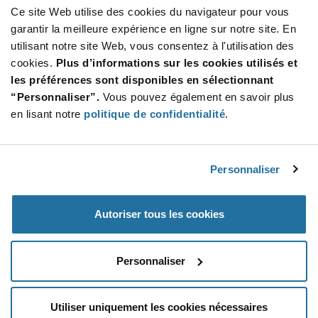
Ce site Web utilise des cookies du navigateur pour vous
Product
garantir la meilleure expérience en ligne sur notre site. En
Emballages disponibles
Variant
utilisant notre site Web, vous consentez à l'utilisation des
Information
section
cookies.
Plus d’informations sur les cookies utilisés et
Reel
les préférences sont disponibles en sélectionnant
Qté: 15 000+ / Prix unitaire: $0.0015 / Stock: 24 475 000
“Personnaliser”.
Vous pouvez également en savoir plus
en lisant notre
politique de confidentialité
.
Product
Vishay CRCW06034K70JNEA - Caractéristiques
Specification
Section
techniques
Personnaliser
Fonctionnalités et applications
Autoriser tous les cookies
Vishay CRCW06034K70JNEA - Spécifications du
produit
Personnaliser
Utiliser uniquement les cookies nécessaires