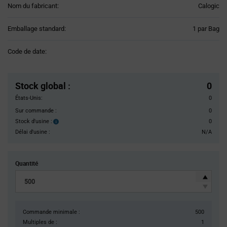
Nom du fabricant:
Calogic
Product
Emballage standard:
1 par Bag
Variant
Information
Code de date:
section
Pricing
Section
Stock global
:
0
États-Unis:
0
Sur commande :
0
Stock d'usine :
0
Stock
d'usine :
Délai d'usine :
N/A
Quantité
Commande minimale :
500
Multiples de :
1