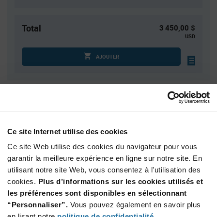
Total
3 450,00 $
USD
AJOUTER
Quantité
Prix unitaire
4
$7.16
15
$7.09
Ce site Internet utilise des cookies
30
$7.05
Ce site Web utilise des cookies du navigateur pour vous
100
$6.98
garantir la meilleure expérience en ligne sur notre site. En
utilisant notre site Web, vous consentez à l'utilisation des
200+
$6.90
cookies.
Plus d’informations sur les cookies utilisés et
les préférences sont disponibles en sélectionnant
Product
“Personnaliser”.
Vous pouvez également en savoir plus
Emballages disponibles
Variant
Information
en lisant notre
politique de confidentialité
.