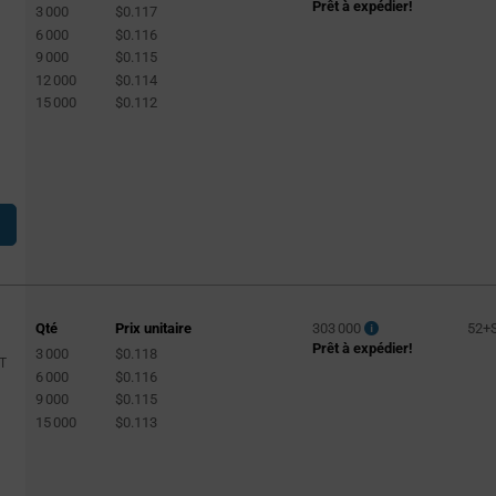
Prêt à expédier!
3 000
$0.117
6 000
$0.116
9 000
$0.115
12 000
$0.114
15 000
$0.112
Qté
Prix unitaire
303 000
52+
Prêt à expédier!
3 000
$0.118
T
6 000
$0.116
9 000
$0.115
15 000
$0.113