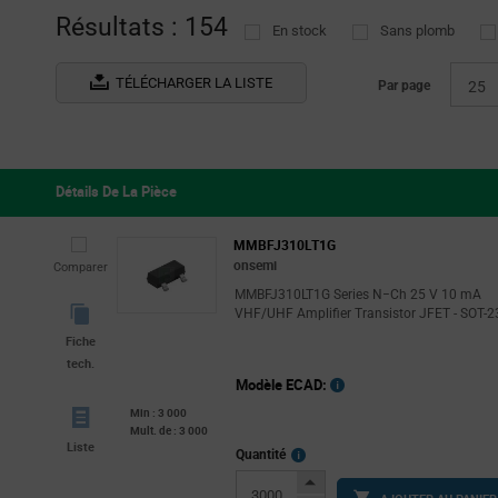
Résultats : 154
En stock
Sans plomb
TÉLÉCHARGER LA LISTE
Par page
25
Détails De La Pièce
MMBFJ310LT1G
onsemi
Comparer
MMBFJ310LT1G Series N−Ch 25 V 10 mA
VHF/UHF Amplifier Transistor JFET - SOT-2
Fiche
tech.
Modèle ECAD:
Min : 3 000
Mult. de : 3 000
Liste
More
Quantité
Info
Increase