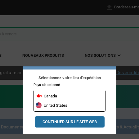
Bordereau-ma
S
NOUVEAUX PRODUITS
NOS SOLUTIONS
 gratuite aux États-Unis continentaux à partir de 50 $ US.
Des condit
Sélectionnez votre lieu d’expédition
Pays sélectionné
Canada
United States
CONTINUER SUR LE SITE WEB
Documents de référence
Articles, Événements & Actuali