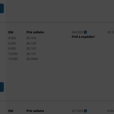
Qté
Prix unitaire
666 000
32 
Prêt à expédier!
3 000
$0.104
t
6 000
$0.103
9 000
$0.102
12 000
$0.101
15 000
$0.0984
Qté
Prix unitaire
327 000
8 S