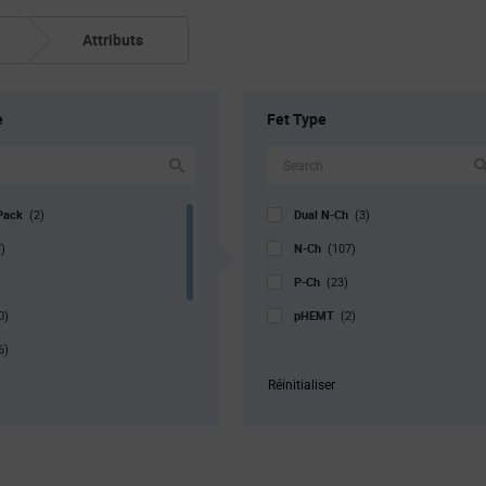
Attributs
e
Fet Type
Pack
Dual N-Ch
(2)
(3)
N-Ch
)
(107)
P-Ch
(23)
pHEMT
0)
(2)
6)
r. Pkg
(1)
Réinitialiser
)
13)