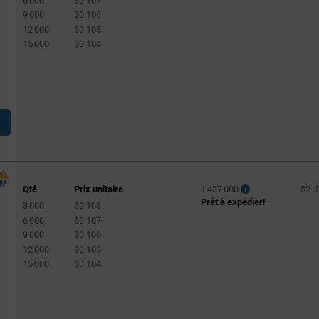
6 000
$0.107
9 000
$0.106
12 000
$0.105
15 000
$0.104
Qté
Prix unitaire
1 437 000
52+
Prêt à expédier!
3 000
$0.108
T
6 000
$0.107
9 000
$0.106
12 000
$0.105
15 000
$0.104