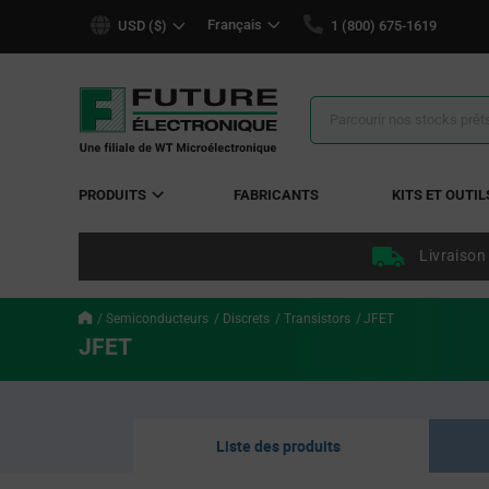
text.skipToContent
text.skipToNavigation
Français
USD ($)
1 (800) 675-1619
Résultats
de
la
recherche
PRODUITS
FABRICANTS
KITS ET OUTIL
Livraison
Semiconducteurs
Discrets
Transistors
JFET
JFET
Liste des produits