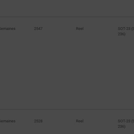
32m
40m
50m
Semaines
2547
Reel
SOT-23 (
60m
236)
75m
80m
90m
135m
150m
400m
10A
(
32A
(
34A
(
Semaines
2528
Reel
SOT-23 (
63A
(
236)