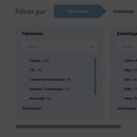
Filtrer par :
Fabricants
Emballage
Fabricants
Emballag
Calogic
Ammo 
(65)
CEL
Bag
(3)
(27
Central Semiconductor
Box
(4)
(4)
Infineon Technologies
Bulk
(1)
(1
Microchip
Reel
(8)
(9
onsemi
Std. Mf
(73)
Réinitialiser
Réinitialiser
Strip
(1
Tube
(