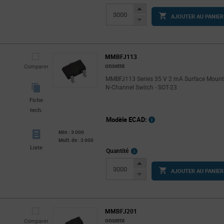
Info
Increase
AJOUTER AU PANIER
Button
Decrease
Button
MMBFJ113
onsemi
Comparer
MMBFJ113 Series 35 V 2 mA Surface Moun
N-Channel Switch - SOT-23
Fiche
tech.
Modèle ECAD:
Min : 3 000
Mult. de : 3 000
Liste
More
Quantité
Info
Increase
AJOUTER AU PANIER
Button
Decrease
Button
MMBFJ201
onsemi
Comparer