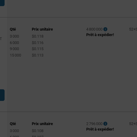
Qté
Prix unitaire
4 800 000
52+
Prêt à expédier!
3 000
$0.118
T
6 000
$0.116
9 000
$0.115
15 000
$0.113
Qté
Prix unitaire
2 796 000
52+
Prêt à expédier!
3 000
$0.108
T