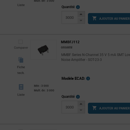
Mult. de : 3 000
Liste
More
Quantité
Info
Increase
AJOUTER AU PANIER
Button
Decrease
Button
MMBFJ112
onsemi
Comparer
MMBF Series N-Channel 35 V 5 mA SMT Lo
Noise Amplifier - SOT-23-3
Fiche
tech.
Modèle ECAD:
Min : 3 000
Mult. de : 3 000
Liste
More
Quantité
Info
Increase
AJOUTER AU PANIER
Button
Decrease
Button