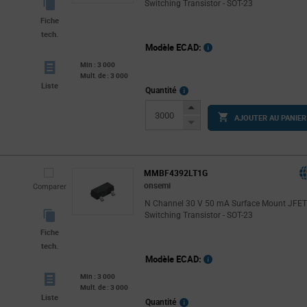
Switching Transistor - SOT-23
Fiche
tech.
Modèle ECAD:
Min : 3 000
Mult. de : 3 000
Liste
More
Quantité
Info
Increase
AJOUTER AU PANIER
Button
Decrease
Button
MMBF4392LT1G
onsemi
Comparer
N Channel 30 V 50 mA Surface Mount JFE
Switching Transistor - SOT-23
Fiche
tech.
Modèle ECAD:
Min : 3 000
Mult. de : 3 000
Liste
More
Quantité