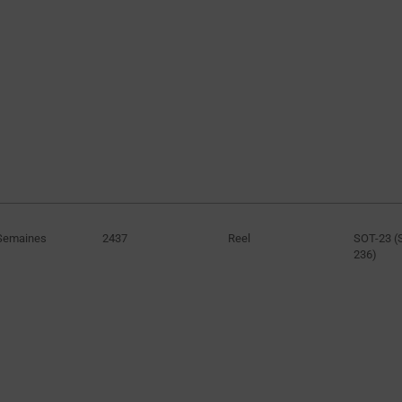
85A
(
120A
Semaines
2437
Reel
SOT-23 (
236)