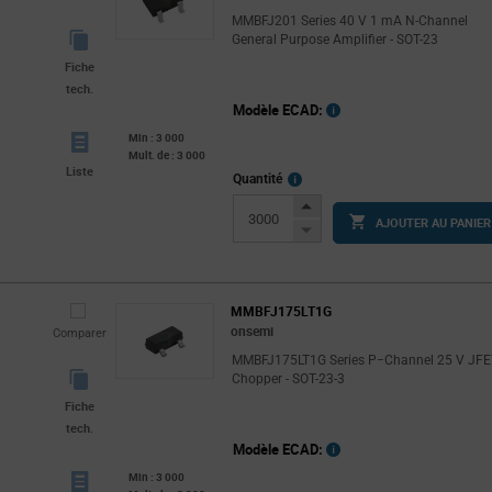
MMBFJ201 Series 40 V 1 mA N-Channel
General Purpose Amplifier - SOT-23
Fiche
tech.
Modèle ECAD:
Min : 3 000
Mult. de : 3 000
Liste
More
Quantité
Info
Increase
AJOUTER AU PANIER
Button
Decrease
Button
MMBFJ175LT1G
onsemi
Comparer
MMBFJ175LT1G Series P−Channel 25 V JFE
Chopper - SOT-23-3
Fiche
tech.
Modèle ECAD:
Min : 3 000