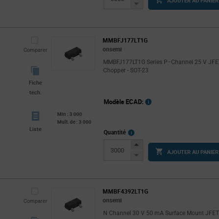
AJOUTER AU PANIER
Button
Decrease
Button
MMBFJ177LT1G
onsemi
Comparer
MMBFJ177LT1G Series P−Channel 25 V JFE
Chopper - SOT-23
Fiche
tech.
Modèle ECAD:
Min : 3 000
Mult. de : 3 000
Liste
More
Quantité
Info
Increase
AJOUTER AU PANIER
Button
Decrease
Button
MMBF4392LT1G
onsemi
Comparer
N Channel 30 V 50 mA Surface Mount JFE