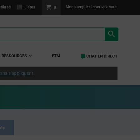
0
Mon compte / Inscrivez-vous
tières
Listes
RÉSULTATS 
RESSOURCES
FTM
CHAT EN DIRECT
ions s'appliquent
tés