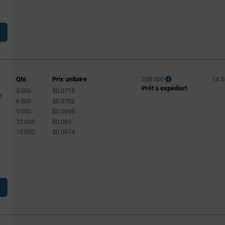
Qté
Prix unitaire
288 000
14 
Prêt à expédier!
3 000
$0.0715
w
6 000
$0.0702
9 000
$0.0695
12 000
$0.069
15 000
$0.0674