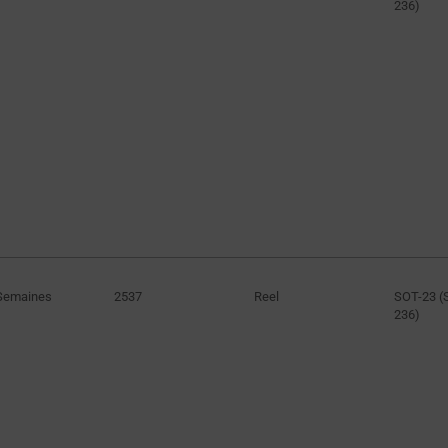
236)
Semaines
2537
Reel
SOT-23 (
236)