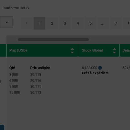
Conforme RoHS
(current)
1
2
3
4
5
7
...
Stock Global
Déla
Prix (USD)
Qté
Prix unitaire
6 183 000
52+
Prêt à expédier!
3 000
$0.118
6 000
$0.116
3
9 000
$0.115
15 000
$0.113