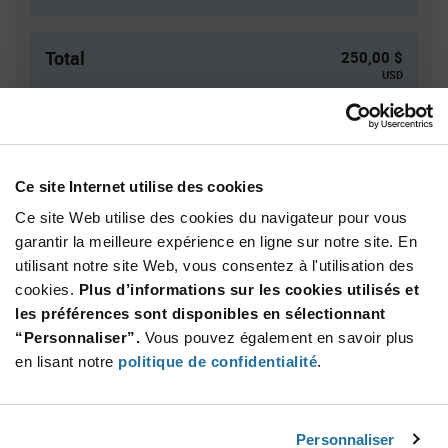
Total
250,00 $
USD
AJOUTER
Ce site Internet utilise des cookies
Quantité
Prix unitaire
Ce site Web utilise des cookies du navigateur pour vous
1 000
$0.25
garantir la meilleure expérience en ligne sur notre site. En
utilisant notre site Web, vous consentez à l'utilisation des
2 000
$0.246
cookies.
Plus d’informations sur les cookies utilisés et
3 000+
$0.242
les préférences sont disponibles en sélectionnant
“Personnaliser”.
Vous pouvez également en savoir plus
Product
en lisant notre
politique de confidentialité
.
Emballages disponibles
Variant
Information
section
Std. Mfr. Pkg
Personnaliser