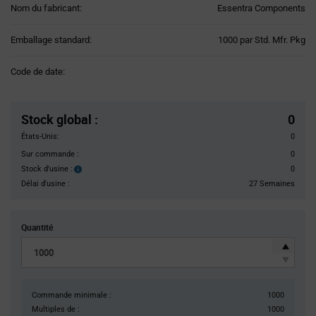
Nom du fabricant:
Essentra Components
Product
Emballage standard:
1000 par Std. Mfr. Pkg
Variant
Information
Code de date:
section
Pricing
Section
Stock global
:
0
États-Unis:
0
Sur commande :
0
Stock d'usine :
0
Stock
d'usine :
Délai d'usine :
27 Semaines
Quantité
Commande minimale :
1000
Multiples de :
1000