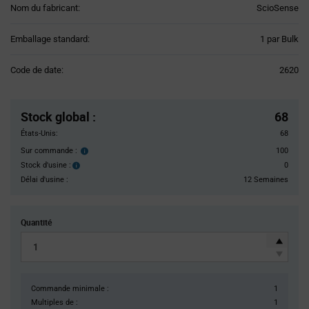
Nom du fabricant:
ScioSense
Product
Emballage standard:
1 par Bulk
Variant
Information
Code de date:
2620
section
Pricing
Section
Stock global
:
68
États-Unis:
68
Sur commande :
100
Order
inventroy
Stock d'usine :
0
Stock
details
d'usine :
Délai d'usine :
12 Semaines
Quantité
Commande minimale :
1
Multiples de :
1