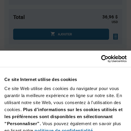
Total
36,96 $
USD
AJOUTER
Quantité
Prix unitaire
1
$36.96
4
$36.47
Ce site Internet utilise des cookies
15
$36.00
Ce site Web utilise des cookies du navigateur pour vous
30
$35.76
garantir la meilleure expérience en ligne sur notre site. En
utilisant notre site Web, vous consentez à l'utilisation des
75+
$35.20
cookies.
Plus d’informations sur les cookies utilisés et
les préférences sont disponibles en sélectionnant
Product
“Personnaliser”.
Vous pouvez également en savoir plus
Emballages disponibles
Variant
Information
en lisant notre
politique de confidentialité
.