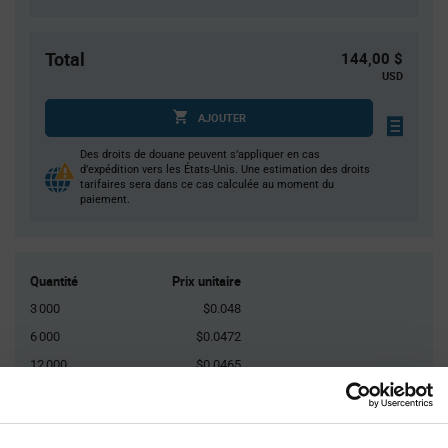
Total
144,00 $
USD
AJOUTER
Des droits de douane peuvent s’appliquer en cas
d’expédition vers les États-Unis. Une estimation des droits
tarifaires sera dans ce cas calculée au moment du
paiement.
Quantité
Prix unitaire
3 000
$0.048
6 000
$0.0472
12 000
$0.0465
15 000
$0.0462
45 000+
$0.0447