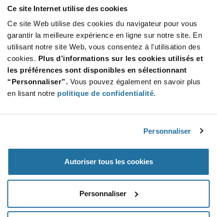
Ce site Internet utilise des cookies
Product
Ce site Web utilise des cookies du navigateur pour vous
Emballages disponibles
Variant
Information
garantir la meilleure expérience en ligne sur notre site. En
section
Reel
utilisant notre site Web, vous consentez à l'utilisation des
cookies.
Plus d’informations sur les cookies utilisés et
Qté: 3 000+ / Prix unitaire: $0.048 / Stock: 0
les préférences sont disponibles en sélectionnant
Qté: 3 000+ / Prix unitaire: $0.048 / Stock: 372 000
“Personnaliser”.
Vous pouvez également en savoir plus
Qté: 3 000+ / Prix unitaire: $0.048 / Stock: 0
en lisant notre
politique de confidentialité
.
Product
Nexperia BC856B,215 - Caractéristiques
Specification
Section
techniques
Personnaliser
Fonctionnalités et applications
Autoriser tous les cookies
Nexperia BC856B,215 - Spécifications du produit
Personnaliser