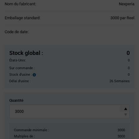
Nom du fabricant:
Nexperia
Product
Emballage standard:
3000 par Reel
Variant
Information
Code de date:
section
Pricing
Section
Stock global
:
0
États-Unis:
0
Sur commande :
0
Stock d'usine :
0
Stock
d'usine :
Délai d'usine :
26 Semaines
Quantité
Commande minimale :
3000
Multiples de :
3000