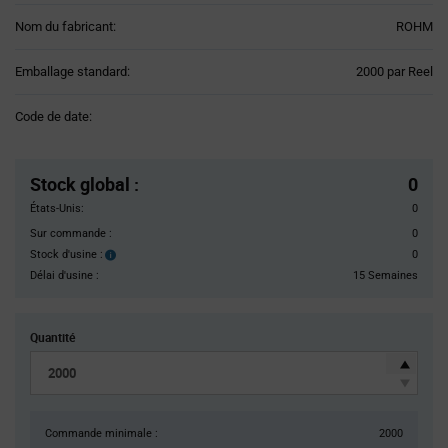
Nom du fabricant:
ROHM
Product
Emballage standard:
2000 par Reel
Variant
Information
Code de date:
section
Pricing
Section
Stock global
:
0
États-Unis:
0
Sur commande :
0
Stock d'usine :
0
Stock
d'usine :
Délai d'usine :
15 Semaines
Quantité
Commande minimale :
2000