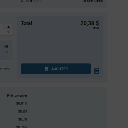
Délai d'usine :
18 Semaines
20,38 $
Total
USD
25
1
AJOUTER
es droits
Prix unitaire
$0.815
$0.80
$0.78
$0.765