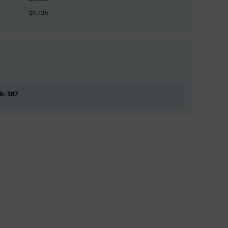
$0.735
ck: 587