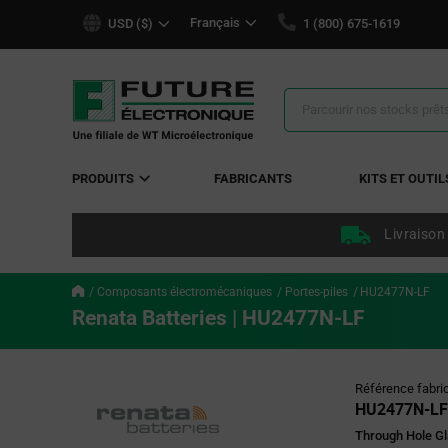
text.skipToContent
text.skipToNavigation
Français
USD ($)
1 (800) 675-1619
Résultats
de
la
recherche
PRODUITS
FABRICANTS
KITS ET OUTIL
Livraison
Composants électromécaniques
Portes-piles
HU2477N-LF
Renata Batteries | HU2477N-LF
Référence fabri
HU2477N-LF
Through Hole Gla