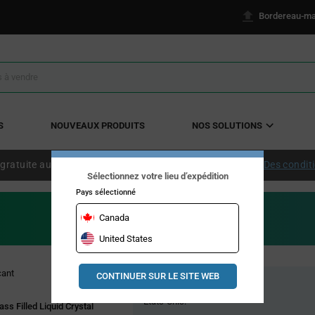
Bordereau-ma
S
NOUVEAUX PRODUITS
NOS SOLUTIONS
 gratuite aux États-Unis continentaux à partir de 50 $ US.
Des condit
Sélectionnez votre lieu d’expédition
Pays sélectionné
Canada
United States
Pricing
cant
CONTINUER SUR LE SITE WEB
Stock global
Section
États-Unis:
ss Filled Liquid Crystal