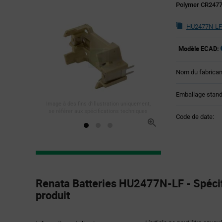
Polymer CR2477 
HU2477N-LF 
Modèle ECAD:
Nom du fabrican
Emballage stand
Image à des fins d'illustration uniquement,
se référer aux spécifications techniques
Code de date:
Product
Specification
Renata Batteries HU2477N-LF - Spécif
Section
produit