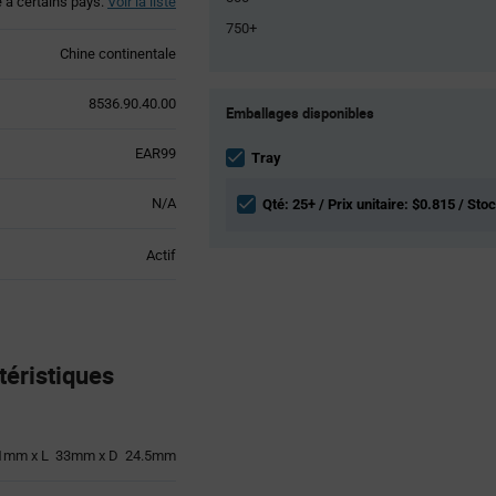
é à certains pays.
Voir la liste
750+
Chine continentale
Product
8536.90.40.00
Emballages disponibles
Variant
Information
EAR99
section
Tray
N/A
Qté: 25+ / Prix unitaire: $0.815 / Sto
Actif
éristiques
1mm x L 33mm x D 24.5mm