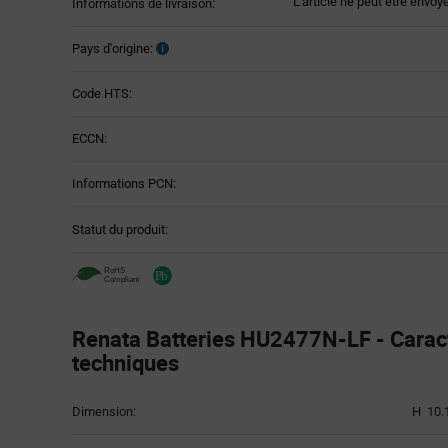
L'article ne peut être envoy
Informations de livraison:
Pays d'origine:
Code HTS:
ECCN:
Informations PCN:
Statut du produit:
Renata Batteries HU2477N-LF - Caract
techniques
Attributes
Dimension:
H 10.
Table