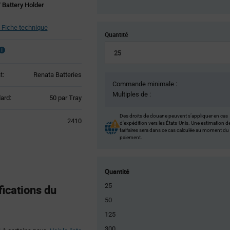
Battery Holder
Fiche technique
Quantité
t:
Renata Batteries
Commande minimale :
Multiples de :
Product
ard:
50 par Tray
Variant
Information
Des droits de douane peuvent s’appliquer en cas
2410
d’expédition vers les États-Unis. Une estimation d
section
tarifaires sera dans ce cas calculée au moment du
paiement.
Quantité
25
ications du
50
125
300