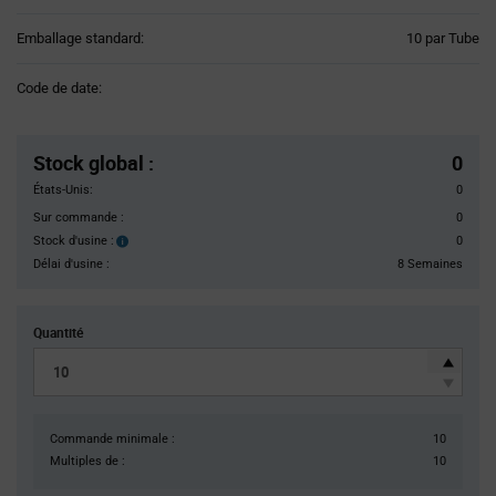
Product
Emballage standard:
10 par Tube
Variant
Information
Code de date:
section
Pricing
Section
Stock global
:
0
États-Unis:
0
Sur commande :
0
Stock d'usine :
0
Stock
d'usine :
Délai d'usine :
8 Semaines
Quantité
Commande minimale :
10
Multiples de :
10