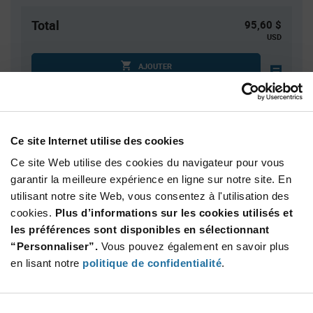
Total
95,60 $
USD
AJOUTER
Quantité
Prix unitaire
Ce site Internet utilise des cookies
10
$9.56
Ce site Web utilise des cookies du navigateur pour vous
30
$9.48
garantir la meilleure expérience en ligne sur notre site. En
50
$9.43
utilisant notre site Web, vous consentez à l'utilisation des
100
$9.38
cookies.
Plus d’informations sur les cookies utilisés et
les préférences sont disponibles en sélectionnant
200+
$9.29
“Personnaliser”.
Vous pouvez également en savoir plus
en lisant notre
politique de confidentialité
.
Product
Emballages disponibles
Variant
Information
section
Tube