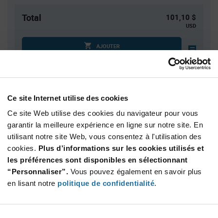
Total
101,10 $
USD
AJOUTER
Quantité
Prix unitaire
Ce site Internet utilise des cookies
10
$10.11
Ce site Web utilise des cookies du navigateur pour vous
30
$10.01
garantir la meilleure expérience en ligne sur notre site. En
50
$9.97
utilisant notre site Web, vous consentez à l'utilisation des
100
$9.91
cookies.
Plus d’informations sur les cookies utilisés et
les préférences sont disponibles en sélectionnant
200+
$9.82
“Personnaliser”.
Vous pouvez également en savoir plus
en lisant notre
politique de confidentialité
.
Product
Emballages disponibles
Variant
Information
section
Tube