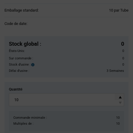
Product
Emballage standard:
10 par Tube
Variant
Information
Code de date:
section
Pricing
Section
Stock global
:
0
États-Unis:
0
Sur commande :
0
Stock d'usine :
0
Stock
d'usine :
Délai d'usine :
3 Semaines
Quantité
Commande minimale :
10
Multiples de :
10