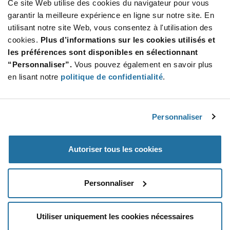
Ce site Web utilise des cookies du navigateur pour vous
Product
garantir la meilleure expérience en ligne sur notre site. En
Emballages disponibles
Variant
utilisant notre site Web, vous consentez à l'utilisation des
Information
section
cookies.
Plus d’informations sur les cookies utilisés et
Reel
les préférences sont disponibles en sélectionnant
Qté: 10 000+ / Prix unitaire: $0.0179 / Stock: 470 000
“Personnaliser”.
Vous pouvez également en savoir plus
Qté: 10 000+ / Prix unitaire: $0.0179 / Stock: 0
en lisant notre
politique de confidentialité
.
Qté: 10 000+ / Prix unitaire: $0.0179 / Stock: 220 000
Product
Personnaliser
Murata GRM155R61H104KE14D - Caractéristiques
Specification
Section
techniques
Autoriser tous les cookies
Murata GRM155R61H104KE14D - Spécifications du
produit
Personnaliser
Utiliser uniquement les cookies nécessaires