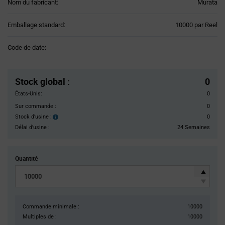
Nom du fabricant:
Murata
Product
Emballage standard:
10000 par Reel
Variant
Information
Code de date:
section
Pricing
Section
Stock global
:
0
États-Unis:
0
Sur commande :
0
Stock d'usine :
0
Stock
d'usine :
Délai d'usine :
24 Semaines
Quantité
Commande minimale :
10000
Multiples de :
10000