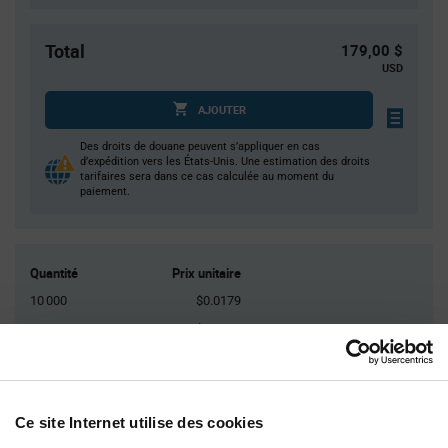
Total
179,00 $
USD
AJOUTER
Des droits de douane peuvent s’appliquer en cas
d’expédition vers les États-Unis. Une estimation des droits
tarifaires sera dans ce cas calculée au moment du
paiement.
Quantité
Prix unitaire
10 000
$0.0179
20 000
$0.0177
30 000
$0.0175
40 000
$0.0174
50 000+
$0.017
Ce site Internet utilise des cookies