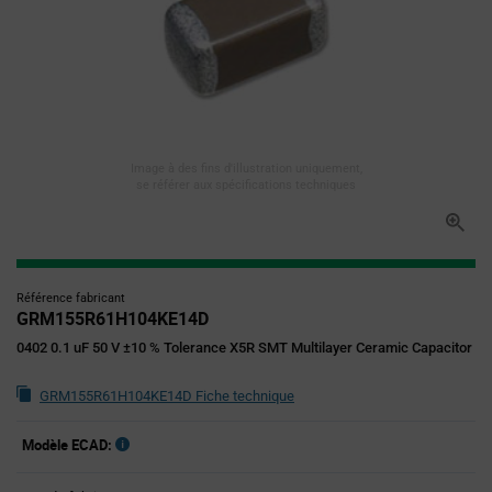
Image à des fins d'illustration uniquement,
se référer aux spécifications techniques
Référence fabricant
GRM155R61H104KE14D
0402 0.1 uF 50 V ±10 % Tolerance X5R SMT Multilayer Ceramic Capacitor
GRM155R61H104KE14D Fiche technique
Modèle ECAD: