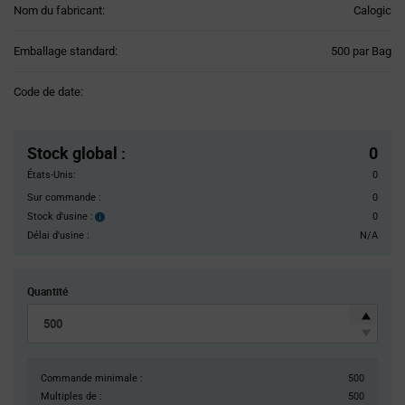
Nom du fabricant:
Calogic
Product
Emballage standard:
500 par Bag
Variant
Information
Code de date:
section
Pricing
Section
Stock global
:
0
États-Unis:
0
Sur commande :
0
Stock d'usine :
0
Stock
d'usine :
Délai d'usine :
N/A
Quantité
Commande minimale :
500
Multiples de :
500