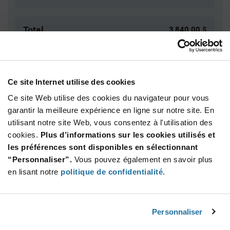
Total
3 840,00 $
USD
AJOUTER
Ce site Internet utilise des cookies
Ce site Web utilise des cookies du navigateur pour vous
Quantité
Prix unitaire
garantir la meilleure expérience en ligne sur notre site. En
utilisant notre site Web, vous consentez à l'utilisation des
500+
$7.68
cookies.
Plus d’informations sur les cookies utilisés et
les préférences sont disponibles en sélectionnant
Product
“Personnaliser”.
Vous pouvez également en savoir plus
Emballages disponibles
Variant
Information
en lisant notre
politique de confidentialité
.
section
Bag
Qté: 500+ / Prix unitaire: $7.68 / Stock: 0
Personnaliser
Product