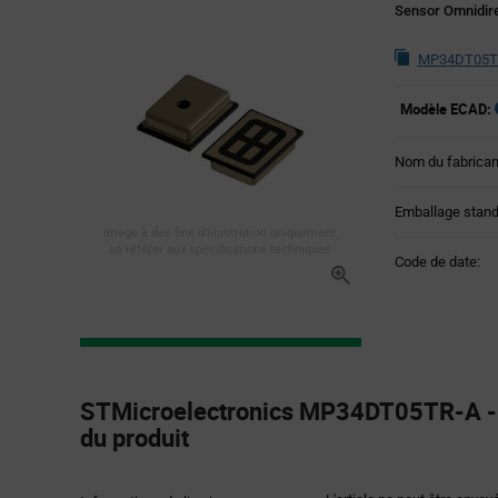
Sensor Omnidire
MP34DT05TR
Modèle ECAD:
Nom du fabrican
Emballage stand
Image à des fins d'illustration uniquement,
se référer aux spécifications techniques
Code de date:
Product
Specification
STMicroelectronics MP34DT05TR-A - 
Section
du produit