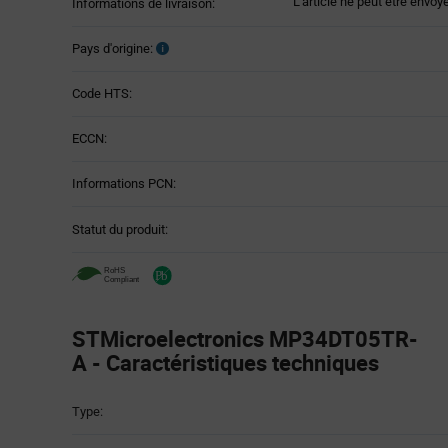
L'article ne peut être envoy
Informations de livraison:
Pays d'origine:
Code HTS:
ECCN:
Informations PCN:
Statut du produit:
STMicroelectronics MP34DT05TR-
A - Caractéristiques techniques
Attributes
Type:
Table