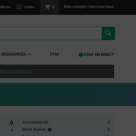
0
Mon compte / Inscrivez-vous
tières
Listes
RÉSULTATS 
RESSOURCES
FTM
CHAT EN DIRECT
ions s'appliquent
0
Sur commande :
0
Stock d'usine :
0
Stock
0
d'usine :