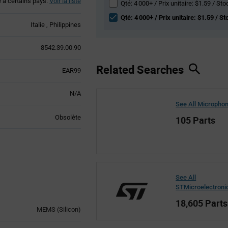
é à certains pays.
Voir la liste
Qté: 4 000+ / Prix unitaire: $1.59 / Sto
Qté: 4 000+ / Prix unitaire: $1.59 / St
Italie
Philippines
8542.39.00.90
Related Searches
EAR99
N/A
See All Micropho
Obsolète
105 Parts
See All
STMicroelectroni
18,605 Parts
MEMS (Silicon)