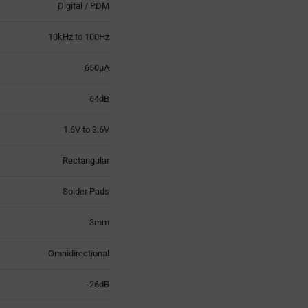
Digital / PDM
10kHz to 100Hz
650µA
64dB
1.6V to 3.6V
Rectangular
Solder Pads
3mm
Omnidirectional
-26dB