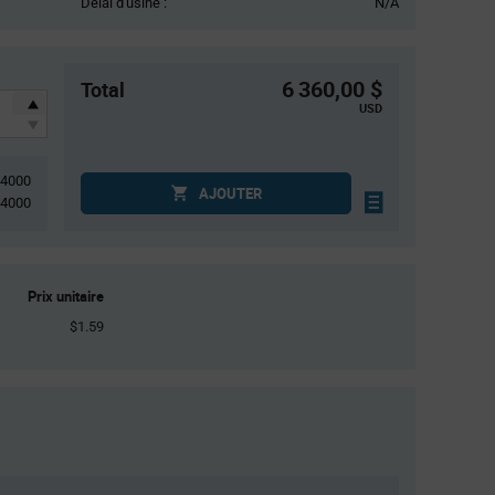
Délai d'usine :
N/A
6 360,00 $
Total
USD
4000
AJOUTER
4000
Prix unitaire
$1.59