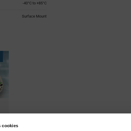
-40°C to +85°C
Surface Mount
es cookies