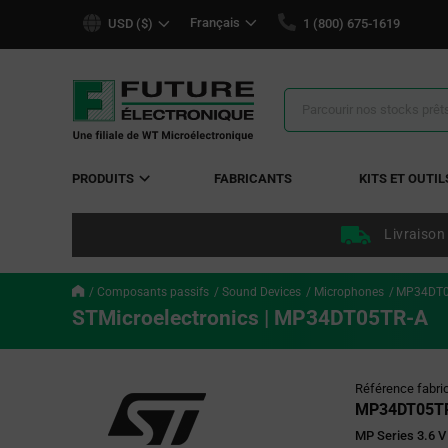
text.skipToContent
text.skipToNavigation
Français
USD ($)
1 (800) 675-1619
Résultats
de
la
recherche
PRODUITS
FABRICANTS
KITS ET OUTIL
Livraison
Composants passifs
Sound Devices
Microphones
MP34DT0
STMicroelectronics | MP34DT05TR-A
Référence fabri
MP34DT05T
MP Series 3.6 V