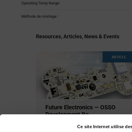
Operating Temp Range:
Méthode de montage :
Resources, Articles, News & Events
ARTICLE
Future Electronics — OSSO
Development Bo...
Future Electronics, STMicroelectronics, and
Ce site Internet utilise d
Melexis are proud to
...