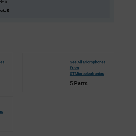
ck: 0
ock: 0
nes
See All Microphones
From
STMicroelectronics
5 Parts
cs